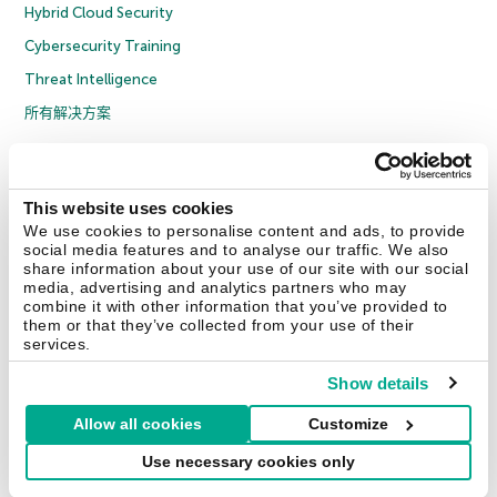
Hybrid Cloud Security
Cybersecurity Training
Threat Intelligence
所有解决方案
© 2026 年 AO Kaspersky Lab 版权所有并保留所有权利。
隐私策略
反腐败政策
许可协议 B2C
许可协议 B2B
License Agreement B2B
This website uses cookies
京ICP备12053225号
京公网安备 11010102001169号
Cookies
We use cookies to personalise content and ads, to provide
social media features and to analyse our traffic. We also
share information about your use of our site with our social
联系我们
关于我们
合作伙伴
Blog
资源中心
新闻稿
media, advertising and analytics partners who may
combine it with other information that you’ve provided to
them or that they’ve collected from your use of their
Securelist
Eugene Personal Blog
services.
Show details
Allow all cookies
Customize
中国 (China)
Use necessary cookies only