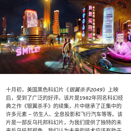
十月初，美国黑色科幻片《
银翼杀手
2049
》上映
后，受到了广泛的好评。该片是1982年同名科幻经
典之作《银翼杀手》的续集，片中继承了正集中的
许多元素 – 仿生人、全息投影和飞行汽车等等。该
片是一部反乌托邦科幻片，为我们提供了独特的未
来反乌托邦视角，我们认为未来的技术应该有助于