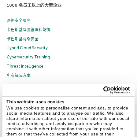
1000 名员工以上的大型企业
网络安全服务
卡巴斯基威胁管理和防御
卡巴斯基网络安全
Hybrid Cloud Security
Cybersecurity Training
Threat Intelligence
所有解决方案
© 2026 年 AO Kaspersky Lab 版权所有并保留所有权利。
隐私策略
反腐败政策
许可协议 B2C
许可协议 B2B
License Agreement B2B
This website uses cookies
京ICP备12053225号
京公网安备 11010102001169号
Cookies
We use cookies to personalise content and ads, to provide
social media features and to analyse our traffic. We also
share information about your use of our site with our social
联系我们
关于我们
合作伙伴
Blog
资源中心
新闻稿
media, advertising and analytics partners who may
combine it with other information that you’ve provided to
them or that they’ve collected from your use of their
Securelist
Eugene Personal Blog