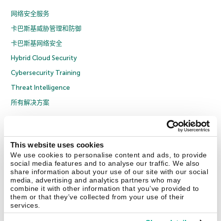
网络安全服务
卡巴斯基威胁管理和防御
卡巴斯基网络安全
Hybrid Cloud Security
Cybersecurity Training
Threat Intelligence
所有解决方案
© 2026 年 AO Kaspersky Lab 版权所有并保留所有权利。
隐私策略
反腐败政策
许可协议 B2C
许可协议 B2B
License Agreement B2B
This website uses cookies
京ICP备12053225号
京公网安备 11010102001169号
Cookies
We use cookies to personalise content and ads, to provide
social media features and to analyse our traffic. We also
share information about your use of our site with our social
联系我们
关于我们
合作伙伴
Blog
资源中心
新闻稿
media, advertising and analytics partners who may
combine it with other information that you’ve provided to
them or that they’ve collected from your use of their
Securelist
Eugene Personal Blog
services.