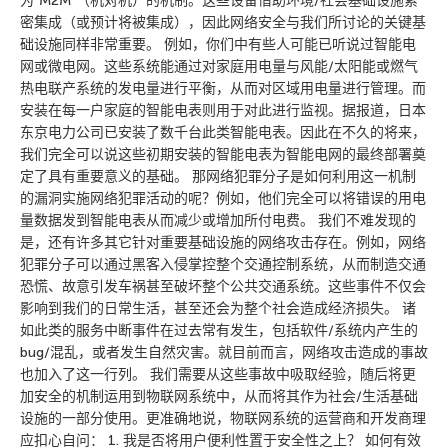
为”M2M”（机对机）的机制。这些设备借助环境/社会基础设施紧
密集成（或预计将被集成），因此网络安全与我们所讨论的关键基
础设施同样非常重要。 例如，你们中有些人可能已听说过智能电
网或微电网。这些系统能通过对家庭用电量与风能/太阳能或燃气
热电联产系统的发电量进行平衡，从而对区域用电量进行管理。而
安装在每一户家庭的智能电表则用于对此进行监视。据报道，日本
东京电力公司已安装了数千台此类智能电表。因此在不久的将来，
我们完全可以说这些初期安装的智能电表为智能电网的最终部署奠
定了具有重要意义的基础。 那网络犯罪分子是如何利用这一机制
的漏洞实施网络犯罪活动的呢？例如，他们完全可以将错误的用电
量数据发到智能电表从而减少或增加所付电费。 我们不难发现的
是，还有许多其它针对重要基础设施的网络攻击存在。例如，网络
犯罪分子可以通过黑客入侵掌控整个交通控制系统，从而制造交通
恐慌、故意引发车祸甚至破坏整个公共交通系统。这些事件不仅会
影响到我们的日常生活，甚至还会为整个社会造成经济损失。 诸
如此类的服务中断事件在过去常有发生，包括软件/系统内产生的
bug/混乱，或者发生自然灾害。就目前而言，网络攻击造成的事故
也加入了这一行列。 我们需要从这些事故中吸取经验，随后将更
加安全的机制运用到物联网系统中，从而将其作为社会/生活基础
设施的一部分使用。更准确地说，物联网系统的运营商和开发商理
应扣心自问： 1. 我是否将用户便利性置于安全性之上？ 如何有效