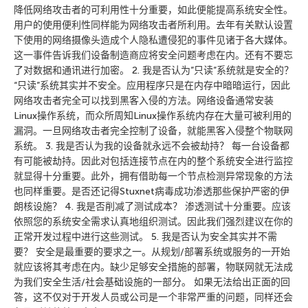
降低网络攻击者的可利用性十分重要，如此便能提高系统安全性。
用户的使用便利性同样能为网络攻击者所利用。去年有关默认设置
下使用的网络摄像头造成个人隐私遭侵犯的事件见诸于各大媒体。
这一事件告诉我们设备制造商应将安全问题考虑在内。还有不要忘
了对数据和通讯进行加密。 2. 我是否认为”只读”系统就是安全的？
“只读”系统其实并不安全。应用程序只是在内存中暗暗运行，因此
网络攻击者完全可以找到黑客入侵的方法。网络设备通常安装
Linux操作系统，而众所周知Linux操作系统内存在大量可被利用的
漏洞。一旦网络攻击者完全控制了设备，就能黑客入侵整个物联网
系统。 3. 我是否认为我的设备就永远不会被劫持？ 每一台设备都
有可能被劫持。因此对包括连接节点在内的整个系统安全进行监控
就显得十分重要。此外，拥有借助每一个节点检测异常现象的方法
也同样重要。是否还记得Stuxnet病毒成功渗透那些保护严密的伊
朗核设施？ 4. 我是否削减了测试成本？ 渗透测试十分重要。应该
依照您的系统安全需求认真地组织测试。因此我们强烈建议在你的
正常开发过程中进行这些测试。 5. 我是否认为安全其实并不需
要？ 安全是最重要的要求之一。从规划/部署系统或服务的一开始
就应该将其考虑在内。缺少足够安全措施的部署，物联网就无法成
为我们安全生活/社会基础设施的一部分。 如果无法给出正面的回
答，这不仅对于开发人员或公司是一个非常严重的问题，同样还会