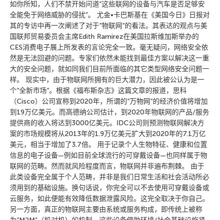
如你所知，人们不禁开始问道”这些联网的设备与汽车是否足够安
全能免于网络威胁的侵扰”。 尤金•卡巴斯基在《美国今日》日报对
其的专访中再一次阐述了对于”物联网”的看法。其表达的观点与美
国联邦贸易委员会主席Edith Ramirez在美国拉斯维加斯举办的
CES消费电子展上所发表的言论完全一致。毫无疑问，网络安全依
然是无法回避的问题。专家们依然未能找到最佳方案以解决这一重
大的安全问题，就如同我们目前所面临的其它类型网络安全问题一
样。 现实中，由于物联网所拥有的巨大潜力，因此被公认为是一
个”全新市场”。根据《福布斯杂志》这篇文章的报道，思科
（Cisco）公司宣称到2020年，所谓的”万物网”的经济价值将增加
到19万亿美元。而高德纳公司估计，到2020年物联网的产品/服务
提供商的收入将达到3000亿美元。IDC公司则预测物联网解决方
案的市场规模将从2013年的1.9万亿美元扩大到2020年的7.1万亿
美元，相当于增加了3.7倍。 用于记录个人生物特征、健康和位置
信息的电子设备—例如目前全球流行的可穿戴设备—也同样属于物
联网的范畴。然而就风险程度而言，物联网并非遍布荆棘。 由于
此类设备完全属于个人范畴，并非是我们日常生活和社会活动所必
须用到的基础设施。换句话说，你完全可以不去使用可穿戴设备或
云服务，如此便能有效降低数据泄露风险。这完全取决于你自己。
另一方面，真正的物联网主要由系统或服务构成，即传统上被称