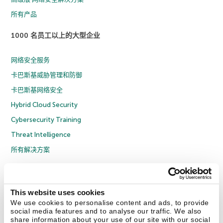
所有产品
1000 名员工以上的大型企业
网络安全服务
卡巴斯基威胁管理和防御
卡巴斯基网络安全
Hybrid Cloud Security
Cybersecurity Training
Threat Intelligence
所有解决方案
© 2026 年 AO Kaspersky Lab 版权所有并保留所有权利。
隐私策略
反腐败政策
许可协议 B2C
许可协议 B2B
License Agreement B2B
This website uses cookies
京ICP备12053225号
京公网安备 11010102001169号
Cookies
We use cookies to personalise content and ads, to provide
social media features and to analyse our traffic. We also
share information about your use of our site with our social
联系我们
关于我们
合作伙伴
Blog
资源中心
新闻稿