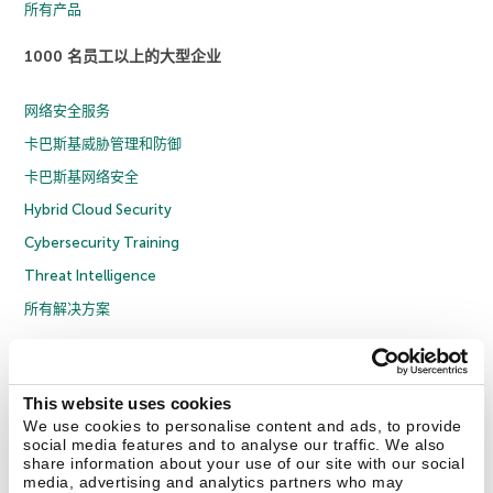
所有产品
1000 名员工以上的大型企业
网络安全服务
卡巴斯基威胁管理和防御
卡巴斯基网络安全
Hybrid Cloud Security
Cybersecurity Training
Threat Intelligence
所有解决方案
© 2026 年 AO Kaspersky Lab 版权所有并保留所有权利。
隐私策略
反腐败政策
许可协议 B2C
许可协议 B2B
License Agreement B2B
This website uses cookies
京ICP备12053225号
京公网安备 11010102001169号
Cookies
We use cookies to personalise content and ads, to provide
social media features and to analyse our traffic. We also
share information about your use of our site with our social
联系我们
关于我们
合作伙伴
Blog
资源中心
新闻稿
media, advertising and analytics partners who may