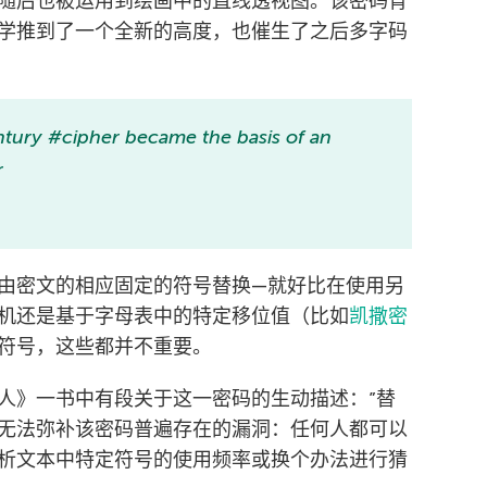
随后也被运用到绘画中的直线透视图。该密码背
学推到了一个全新的高度，也催生了之后多字码
ntury #cipher became the basis of an
r
由密文的相应固定的符号替换—就好比在使用另
机还是基于字母表中的特定移位值（比如
凯撒密
符号，这些都并不重要。
的人》一书中有段关于这一密码的生动描述：”替
无法弥补该密码普遍存在的漏洞：任何人都可以
析文本中特定符号的使用频率或换个办法进行猜