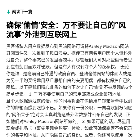
阅读下一篇
确保’偷情’安全：万不要让自己的”风
流事”外泄到互联网上
黑客将私人用户数据发布到黑暗网络可谓将Ashley Madison网站
丑闻事件又一次推到了风口浪尖。据传已有两名用户因个人资料外
泄自杀，整个事态已愈发显得棘手。尽管我们大可对那些偷情者受
到应有惩罚而欢呼雀跃，但没有人有权剥夺个人的隐私权。 无论
你是谁—是隐瞒自己外遇的政府官员、登陆偷情网站的体面人或是
为另一半购买情趣用品且思想自由的夫妻配偶—都有权保护自己的
隐私。以下是我们精心准备的如何下次让自己’偷情’不被发现的6个
简单步骤。 1. 千万不要使用自己的常用邮箱或企业邮箱地址。一
旦个人数据遭泄露的话，你的同事将会在偷情用户邮箱清单中找到
你的邮箱而感到吃惊不已。如果你有一份公职，一向喜欢刨根问底
的”网络呆子”绝对会认真浏览这些外泄数据并公布自己的发现—正
如他们对Ashley Madison网站所做的。 2. 如果可能的话，尽量用
现金或礼品卡（事先用现金购买）付款，如此可确保商家不会记录
你的名字和地址，从而隐匿自己的身份。或者，你还可以使用一次