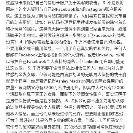
性虚拟卡来保护自己的信用卡账户免于黑客的攻击。 3. 不建议将
网站上的个人资料与自己的Facebook和/或Instagram账户相关
联。这主要是为了防范网络窃贼和骗子。人们喜欢在度假时发布自
己的动态更新，比如：在机场办理登记手续或发布新买的珠宝首饰
和小玩意的照片。这样做无异于邀请小偷到自己家里来光顾，或邀
请骗子外出约会。是时候该考虑进一步强化自己Facebook的隐私
设置？ 4. 如果你需要超强隐私的话，千万不要使用自己的真名。
不要用真名或干脆用绰号。一旦用了自己真实的姓和照片，任何人
都能在Facebook上轻松找到你的个人资料。或者LinkedIn。你可
以保护自己Facebook个人资料的隐私，但LinkedIn用户却可能无
法这么做。 5. 千万不要在偷情网站上相信任何人。你以为对方是
性感的金发女郎，但很可能是由满脸胡渣的无聊男人假扮的或干脆
就是个程序。你是否还记得Ashley Madison网站实际女性用户的
数量？该网站宣称有3700万名注册用户，但其中大约只有12000
个活跃账户属于真正的女性。而剩下的所谓女性账户，事实证明不
是男性假扮就干脆是程序操控。 6. 许多公司都不遗余力地想从你
的浏览器中搜寻你的个人数据，包括：搜索历史、所在位置以及其
他私人信息。而且他们从未经过你的允许。想要阻止他们的’恶劣
行为’？最好的方法是依靠专业的解决方案。当然，卡巴斯基安全
软件专为您的需求而量身定制，其”隐私浏览”功能可确保在未经你