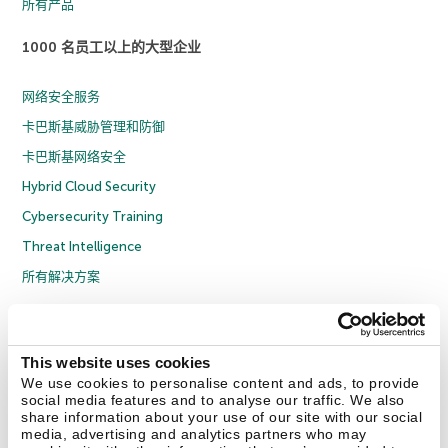
所有产品
1000 名员工以上的大型企业
网络安全服务
卡巴斯基威胁管理和防御
卡巴斯基网络安全
Hybrid Cloud Security
Cybersecurity Training
Threat Intelligence
所有解决方案
© 2026 年 AO Kaspersky Lab 版权所有并保留所有权利。
隐私策略
反腐败政策
许可协议 B2C
许可协议 B2B
License Agreement B2B
This website uses cookies
京ICP备12053225号
京公网安备 11010102001169号
Cookies
We use cookies to personalise content and ads, to provide
social media features and to analyse our traffic. We also
share information about your use of our site with our social
联系我们
关于我们
合作伙伴
Blog
资源中心
新闻稿
media, advertising and analytics partners who may