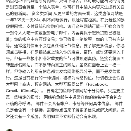
站点地址中的其他所有内容，只留下域名。此时最可能出现的情况
是浏览器会转至一个输入表单，你可在其中输入内容来生成有关自
己的假新闻。 资金类新闻 从更严重的方面来看，这类虚假网站是
一年365天一天24小时不间断运行，危险程度极高。在此我说的是
虚假网银、支付系统和金融机构。访问这些网站可能一开始会收到
一封令人大吃一惊或报警电子邮件，内容类似于您所贷款已被批
准；你的帐户中有可疑交易；你已收到一笔款项，你的卡已被冻结
等。通常这封信里不会包含任何细节信息。要了解更多信息，你必
须点击链接，在网银站点上输入你的姓名、密码，或许还要输入卡
号。但有一些极小但非常重要的细节可供甄别真伪。链接会将页面
转至虚假网站，而不是转向真正的网站。虽然页面看上去一模一
样，但你输入的所有信息都会发给网络犯罪分子，而不是发给银
行。这是目前横行的一种骗局，被称为网络钓鱼。行骗者还会假冒
大型网上商店、预定网站、大型互联网公司（Facebook、
Gmail、iCloud等）。 要确定钓鱼邮件和网站十分简单，只是要注
意一些特定的细节： 网络钓鱼邮件中通常在你的姓名中不会包含
正确的称呼语。 邮件不会含有帐户、卡号等任何具体信息。 邮件
总是会含有一个链接，需要你点击来了解更多信息或解决问题。通
常还会有一个威胁，表明如果不立即行动会有麻烦。