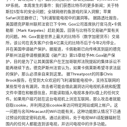
XP系统。 本周发生的事件：我们获悉比特币的更多新闻；关于特
斯拉S型车的安全问题；全球网络钓鱼游戏的深入洞察；苹果
Safari浏览器修订；飞利浦智能电视中的漏洞等。 据路透社报告，
美国德克萨斯州联邦法官已下令Mt. Gox公司首席执行官马克•卡佩
勒斯（Mark Karpeles）赶赴美国，回答与比特币交易破产案有关
的问题。Mt. Gox曾是世界上最大的比特币（数字加密货币）交易
所，该公司在丢失客户价值4亿美元的比特币后于今年2月停业，
并在美国申请破产保护。据报道，卡佩勒斯已向传唤其到庭的德克
萨斯州法庭申请根据美国《破产法》第15章给予Mt.Gox破产保
护，目的是为了让其美国客户在芝加哥联邦法院提起的集体诉讼不
能再继续下去。德克萨斯州法官认为，如果卡佩莱斯希望寻求法庭
的保护，那么必须亲自来到这里。 据Threatpost的同事Chris
Brook报告，在受到大众欢迎的飞利浦智能电视中，支持互联网的
某些型号含有漏洞，攻击者可能会借此漏洞访问电视机系统和配置
文件中潜在和敏感信息，并能读取插入电视本身的U盘上的任何文
件。如果用户碰巧就在这台电视机上浏览互联网，那么攻击者就能
窃取cookie，并利用这些cookie来访问特定网站或网上帐户。这
一问题与名叫Miracast的WiFi功能有关，这种功能默认情况下已通
过预设的固定密码启用。通过此密码，处于电视WiFi适配器辐射范
围内的任何人都能连到该电视，并访问电视中的许多功能。