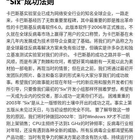
“Six”成功法则
卡巴斯基实验室业已成为网络安全行业的知名全球企业，一路走
来，卡巴斯基经历了无数重要里程碑，其中最重要的即是推出革命
性的卡巴斯基反病毒软件6.0。此版本软件于2006年正式推出，不
久就在全球反病毒市场上赢得了用户的交口称赞，为卡巴斯基在未
来几年内发展成为技术领导企业奠定了基础。将我们的产品称之为
是全球最佳反病毒解决方案未免有些过誉，但确实是许多杂志和独
立基准测试实验室对我们的评价。 卡巴斯基的成功之路并非一帆
风顺，而是布满了荆棘和坎坷，希望好莱坞编剧有一天能以此为素
材拍一部电影，再现当时的情景；但在此之前，我们将通过最初开
发团队的照片、备注和备忘录的形式来与大家分享我们的成功故
事。希望我们的故事能对现在年轻一代的新应用和服务开发者们有
所引导，只要像我们最初的”Six”开发小组那样怀揣着梦想，希望有
一天成为业内的佼佼者，那么成功一定离你们不远。 困难重重的
2003年 “Six”是从上一版惨败的土壤中开出的成功之花。事实上第
五版从未见过天日，与当初设想的完全不同。 要了解导致这一惨
败的原因，我们将时钟拨回2002年：当时Windows XP才不过刚
刚上架销售；CPU主频终于达到1 GHz的时钟频率；反病毒行业相
对年轻，还没有遇到各种全新的威胁。所有反病毒企业都渴望拓展
产品功能：当时有竞争力的解决方案必须含有防火墙、持续运行的