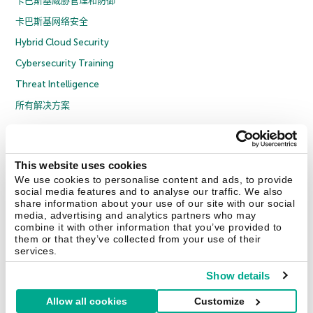
卡巴斯基威胁管理和防御
卡巴斯基网络安全
Hybrid Cloud Security
Cybersecurity Training
Threat Intelligence
所有解决方案
© 2026 年 AO Kaspersky Lab 版权所有并保留所有权利。
隐私策略
反腐败政策
许可协议 B2C
许可协议 B2B
License Agreement B2B
This website uses cookies
京ICP备12053225号
京公网安备 11010102001169号
Cookies
We use cookies to personalise content and ads, to provide
social media features and to analyse our traffic. We also
share information about your use of our site with our social
联系我们
关于我们
合作伙伴
Blog
资源中心
新闻稿
media, advertising and analytics partners who may
combine it with other information that you’ve provided to
them or that they’ve collected from your use of their
Securelist
Eugene Personal Blog
services.
Show details
Allow all cookies
Customize