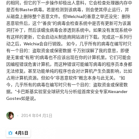
的相同，但它的下一步操作却极出人意料，它会检查处理器内存中
是否有Blaster病毒。若是检测到该病毒，则会使其停止运行，并
从磁盘上删除整个恶意文件。但Welchia的善意之举还没完：删除
恶意软件后，这个”善良”的病毒会检查系统中是否有更新可为该漏
洞打补丁，然后该蠕虫病毒会渗透到系统中。如果没有发现系统中
有这样的更新，它会启动从制造商网站进行下载。完成这一系列行
动之后，Welchia会自行销毁。 如今，几乎所有的病毒在编写时只
有一个目的：盗取资金或保密数据 千万别误解了我的意思，即便
是无害或”有用”的病毒也不应该出现在你的计算机里。它们可能会
因编程错误危害计算机，而这种错误可能编写病毒的程序员本身都
无法修复。甚至功能单纯的程序也会对计算机产生负面影响，比如
占用计算机资源。但如今”非恶意软件”概念本身与此无关。 “如
今，几乎所有的病毒在编写时只有一个目的：盗取资金或保密数
据。”卡巴斯基实验室全球研究与分析组首席安全专家Alexander
Gostev如是说。
2014 年04 月1日
4月1日