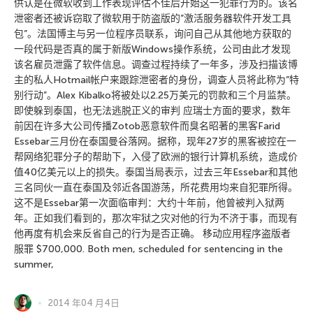
供认是在微软收到工作表现评估不佳后开始这一犯罪行为的。该名
泄密者还被诉窃取了微软用于防盗版的”激活服务器软件开发工具
包”。法国博主与另一位程序员联系，询问自己从其他地方获取的
一段代码是否真的属于新版Windows操作系统，公司由此才发现
该名雇员泄露了软件信息。调查过程持续了一年多，涉及扫描该博
主的私人Hotmail帐户来跟踪泄密者的身份，调查人员将此称为”特
别行动”。Alex Kibalko将被处以2.25万美元的罚款和三个月监禁。
即使躲到泰国，也无法逃脱正义的审判 应瑞士方面的要求，数年
前因在许多大公司传播Zotob恶意软件而臭名昭著的黑客Farid
Essebar三月份在泰国曼谷落网。据称，现年27岁的黑客被控在一
帮网络犯罪分子的帮助下，入侵了欧洲的银行计算机系统，造成价
值40亿美元以上的损失。泰国当局表示，过去三年Essebar和其他
三名同伙一直在泰国及邻近各国游荡，所花费用均来自犯罪所得。
这不是Essebar第一次面临审判：大约十年前，他曾被判入狱两
年。正如我们看到的，那次牢狱之灾对他的行为不济于事，而现有
他再度有机会来反省自己的行为是否正确。 移动应用程序盗版者
服罪 $700,000. Both men, scheduled for sentencing in the
summer,
2014 年04 月4日