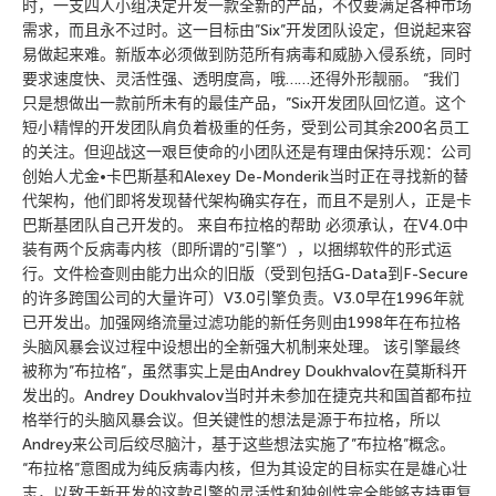
时，一支四人小组决定开发一款全新的产品，不仅要满足各种市场
需求，而且永不过时。这一目标由”Six”开发团队设定，但说起来容
易做起来难。新版本必须做到防范所有病毒和威胁入侵系统，同时
要求速度快、灵活性强、透明度高，哦……还得外形靓丽。 “我们
只是想做出一款前所未有的最佳产品，”Six开发团队回忆道。这个
短小精悍的开发团队肩负着极重的任务，受到公司其余200名员工
的关注。但迎战这一艰巨使命的小团队还是有理由保持乐观：公司
创始人尤金•卡巴斯基和Alexey De-Monderik当时正在寻找新的替
代架构，他们即将发现替代架构确实存在，而且不是别人，正是卡
巴斯基团队自己开发的。 来自布拉格的帮助 必须承认，在V4.0中
装有两个反病毒内核（即所谓的”引擎”），以捆绑软件的形式运
行。文件检查则由能力出众的旧版（受到包括G-Data到F-Secure
的许多跨国公司的大量许可）V3.0引擎负责。V3.0早在1996年就
已开发出。加强网络流量过滤功能的新任务则由1998年在布拉格
头脑风暴会议过程中设想出的全新强大机制来处理。 该引擎最终
被称为”布拉格”，虽然事实上是由Andrey Doukhvalov在莫斯科开
发出的。Andrey Doukhvalov当时并未参加在捷克共和国首都布拉
格举行的头脑风暴会议。但关键性的想法是源于布拉格，所以
Andrey来公司后绞尽脑汁，基于这些想法实施了”布拉格”概念。
“布拉格”意图成为纯反病毒内核，但为其设定的目标实在是雄心壮
志，以致于新开发的这款引擎的灵活性和独创性完全能够支持更复