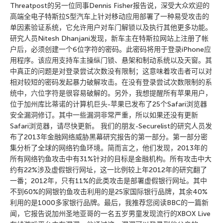
Threatpost的另一位同事Dennis Fisher报告说，深受大众欢迎的
高端全电子特斯拉S型汽车上针对移动应用部署了一种易受攻击的
单因素验证系统，它允许用户对车门解锁以及执行其他更多功能。
研究人员Nitesh Dhanjani发现，新车主在特斯拉网站上注册了帐
户后，必须创建一个6位字符的密码。此密码将用于登录iPhone应
用程序。该应用支持车主操纵门锁、悬架和制动系统以及天窗。其
中真正的问题是对登录尝试次数没有限制；这意味着攻击者可以对
相对较短的密码发起暴力破解攻击。在没有登录尝试次数限制的系
统中，六位字符是很容易破解的。另外，我想提醒所有苹果用户，
位于加州库比蒂诺的计算机巨头-苹果已发布了25个Safari浏览器
安全漏洞修订。其中一些漏洞非常严重，所以如果还没有更新
Safari浏览器，请尽快更新。 我们的朋友-Securelist的研究人员发
布了2013年金融网络威胁黑幕研究报告的第一部分。第一部分密
集分析了全球的网络钓鱼环境。简而言之，他们发现，2013年的
所有网络钓鱼攻击中有31%针对的目标是金融机构。所有攻击中大
约有22%涉及虚假银行网址，这一比例较上年2012年的研究翻了
一番；2012年，只有11%的此类攻击是部署虚假银行网址。其中
不到60%的网银钓鱼攻击利用的是25家国际银行品牌，其余40%
利用的是1000多家银行品牌。最后，我推荐您阅读BBC的一篇新
闻，它报告说加州圣地亚哥的一名五岁男童发现流行的XBOX Live