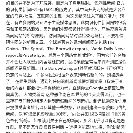
的目的并不是为了开玩笑，而是为了盗用钱财。 讽刺性新闻 官方
的讽刺类新闻已经有150年的历史了。其中首开先河的就是大名鼎
鼎的马克•吐温。互联网的出现，为这类新闻注入了新的活力；现
在，有许多网站只专注于主流媒体恶搞。此类讽刺性新闻网站很容
易和正规网站混淆，因为他们外观都设计得很得体，严格遵循普通
新闻网站的所有原则。 访问新闻网站时请检查地址栏。不要相信
陌生网站的新闻文章。 全球最著名的讽刺新闻网站包括The
Onion、The Spoof、The Borowitz report、World Daily News
report和Private Eye。最后三个网站尤其”危险”，因为它们的名称
并不会让人联想到内容是杜撰的；您必须依靠常理来判断到底是假
新闻还是真新闻。The Borowitz report甚至就活跃在《纽约客》
杂志的网站上。 许多网民是根据外表来判断假新闻的。别被愚弄
了 – 在陌生网站上遇到的任何讽刺新闻或假新闻文章（取决于查
看的内容）都会把你搞得精疲力竭，直到你去Google上核查过新
闻真伪。 人物类新闻 这种恶作剧在21世纪的今天变得流行，也一
直存在专门针对特定人物制造假新闻的制造机。制造机通常允许用
户提供受害者姓名以及其他一些数据，从而创建出一条貌似可信的
新闻，像”吃汉堡包餐增重100磅”、”向公共图书馆捐赠20 TB的黄
色书刊”等等。 如果读到关于自己的新闻，那么几乎可以肯定是恶
作剧。是不是恶作剧很容易判断 – 选择浏览器地址栏，删除”新闻”