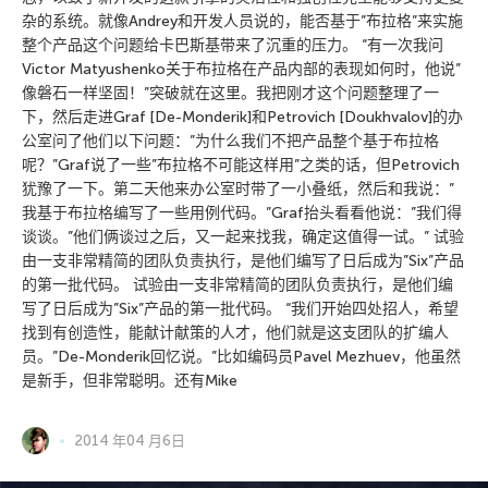
杂的系统。就像Andrey和开发人员说的，能否基于”布拉格”来实施
整个产品这个问题给卡巴斯基带来了沉重的压力。 “有一次我问
Victor Matyushenko关于布拉格在产品内部的表现如何时，他说”
像磐石一样坚固！”突破就在这里。我把刚才这个问题整理了一
下，然后走进Graf [De-Monderik]和Petrovich [Doukhvalov]的办
公室问了他们以下问题：”为什么我们不把产品整个基于布拉格
呢？”Graf说了一些”布拉格不可能这样用”之类的话，但Petrovich
犹豫了一下。第二天他来办公室时带了一小叠纸，然后和我说：”
我基于布拉格编写了一些用例代码。”Graf抬头看看他说：”我们得
谈谈。”他们俩谈过之后，又一起来找我，确定这值得一试。” 试验
由一支非常精简的团队负责执行，是他们编写了日后成为”Six”产品
的第一批代码。 试验由一支非常精简的团队负责执行，是他们编
写了日后成为”Six”产品的第一批代码。 “我们开始四处招人，希望
找到有创造性，能献计献策的人才，他们就是这支团队的扩编人
员。”De-Monderik回忆说。”比如编码员Pavel Mezhuev，他虽然
是新手，但非常聪明。还有Mike
2014 年04 月6日