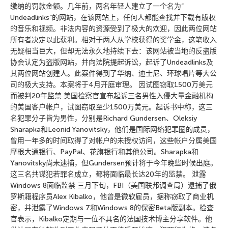
缴纳的罚款金额。几年前，两名年轻人建立了一个名为”
Undeadlinks”的网站，在该网站上，任何人都能查找并下载有版权
的音乐和视频。非法内容的资源受到了极大的欢迎，因此两位网站
所有者决定以此获利。相对于两人从学校获得的奖学金，这笔收入
无疑相当巨大，但却无法永久地持续下去：该网站被当地的反盗版
协会认定为盗版网站，并向法院提起诉讼，起诉了Undeadlinks及
其两位网站创建人。此案件得到了华纳、迪士尼、环球唱片等大公
司的极大支持。本案将于4月开庭审理。 因试图窃取1500万美元
而被判20年监禁 美国检察官宣布起诉三名男性入侵大量金融机构
的美国客户帐户，试图窃取至少1500万美元。起诉书中称，这三
名犯罪分子皆为男性，分别是Richard Gundersen、Oleksiy
Sharapka和Leonid Yanovitsky，他们是国际网络犯罪圈的成员，
曾用一年多的时间取得了对帐户的未授权访问，这些帐户分属美国
摩根大通银行、PayPal、花旗银行和其他公司。Sharapka和
Yanovitsky尚未逮捕，但Gundersen预计将于今年晚些时候出庭。
这三名共谋犯若罪名成立，都将面临最长达20年的监禁。 泄露
Windows 8面临监禁 三月下旬，FBI（美国联邦调查局）逮捕了俄
罗斯籍程序员Alex Kibalko，他曾是微软雇员，据称窃取了商业机
密，并泄露了Windows 7和Windows 8的保密Beta版副本。检查
官表示，Kibalko定期与一位不具名的法国技术博主分享软件。他