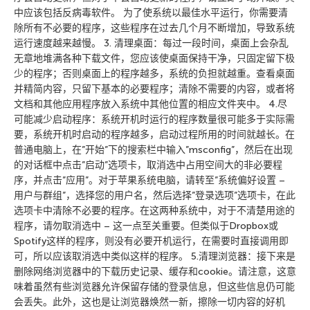
中应该包括反病毒软件。 为了使系统以最佳水平运行，你需要清
除所有不必要的程序，这些程序在过去几个月不断增加，导致系统
运行速度越来越慢。 3. 清理桌面：每过一段时间，桌面上会杂乱
无章地堆满各种下载文件，您应该使桌面保持干净，只固定留下极
少的程序；否则桌面上的程序越多，系统的负担就越重。查看桌面
并精简内容，只留下基本的必要程序；清除不需要的内容，或者将
文档和其他应用程序放入系统中其他位置的相应文件夹中。 4.尽
可能减少启动程序：系统开机时运行的程序数量很可能多于实际需
要，系统开机时启动的程序越多，启动过程所用的时间就越长。在
普通电脑上，在”开始”下的搜索栏中输入”msconfig”，然后在出现
的对话框中点击”启动”选项卡，取消选中占用空间大的非必要程
序，并点击”应用”。对于苹果系统电脑，请转至”系统偏好设置 –
用户与群组”，选择您的用户名，然后选择”登录选项”选项卡，在此
选项卡中清除不必要的程序。在这两种系统中，对于不清楚用途的
程序，请勿取消选中 – 这一点至关重要。但类似于Dropbox或
Spotify这样的程序，则没有必要开机运行，在需要时直接调用即
可，所以应该取消选中类似这样的程序。 5.清理浏览器：接下来是
删除网络浏览器中的下载历史记录、缓存和cookie。请注意，这意
味着虽然有些浏览器允许保留存储的登录信息，但这些信息仍可能
会丢失。此外，这也是让浏览器焕然一新，擦除一切内容的好机