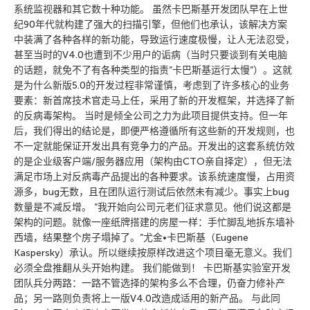
系统监视器和其它数十种功能。 虽然卡巴斯基开发团队早在上世
纪90年代就构建了强大的扫描引擎，但他们也承认，该解决方案
中装满了各种各样的新功能，导致运行速度极慢，让人无法忍受，
甚至当时的V4.0也遭到不少用户的诟病（当时只要谈到有关电脑
的话题，就免不了有各种类型的指责”卡巴斯基运行太慢”）。这就
是为什么新版5.0的开发过程非常谨慎，考虑到了许多核心的业务
要素：新首席技术官走马上任，采用了新的开发框架，并选择了新
的反病毒架构。 当时是倾全公司之力为此项目提供支持。但一年
后，我们得出的结论是，即便严格遵循所有这些新的开发规则，也
不一定就能保证开发出具有竞争力的产品。开发出的这套系统仿效
的是企业级客户端/服务器应用（架构由CTO亲自择定），但无法
满足市场上对反病毒产品提出的各种要求。该系统速度慢，占用资
源多，bug无数，且在团队运行测试后依然未有减少。事实上bug
数量是不减反增。 “我开始向公司元老们征求意见。他们说这都是
架构的问题。就像一座纸牌搭建的房屋一样：手忙脚乱地拆东墙补
西墙，结果整个房子塌掉了。”尤金•卡巴斯基（Eugene
Kaspersky）承认。所以继续按原样改进这个项目毫无意义。我们
必须全盘推翻从头开始构建。 我们能做到！ 卡巴斯基实验室开发
团队兵分两路：一路不管选择的架构多么不合理，仍奋力修补产
品；另一路则负责将上一版V4.0改造成适用的新产品。 与此同