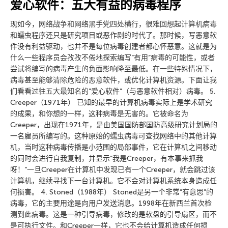
爱心软件：五大有益的病毒程序
现如今，网络战争和网络黑手党四处横行，很难回想起计算机病毒
和蠕虫程序还只是研究项目或恶作剧的时代了。那时候，写恶意软
件没有利益驱动，也并不是每位病毒创建者都心怀恶意。这就是为
什么一些程序员会孜孜不倦地探索编写”有用”病毒的可能性，或者
尝试将编写的病毒产生的负面影响降至最低。在一些特殊情况下，
病毒甚至能够清除危险的恶意软件，或优化计算机资源。下面让我
们看看过往五大最知名的”爱心软件”（与恶意软件相对）病毒。 5.
Creeper（1971年） 已知的最早的计算机病毒实际上是学术研究
的成果，和你想的一样，这种病毒是无害的。它被命名为
Creeper，出现在1971年，是由美国国防部国防高级研究计划局的
一名雇员所编写的。这种原始的蠕虫病毒可查找网络中的其他计算
机，当时这种病毒传播是小范围的局部事件，它在计算机之间移动
的同时会进行自我复制，并显示”我是Creeper，有本事来抓我
呀！”一旦Creeper在计算机中发现已有一个Creeper，就会跳过该
计算机，继续寻找下一台计算机。它不会对计算机系统本身造成任
何损害。 4. Stoned（1988年） Stoned是另一个非常”有意思”的
病毒，它的主要用途是向用户发送消息。1998年在新西兰首次检
测到此病毒。这是一种引导病毒，修改的是软盘的引导扇区，而不
是可执行文件。和Creeper一样，它也不会给计算机造成任何损