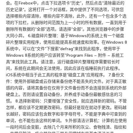
会。在Firebox中，点击下拉选项卡”历史”，然后点击”清除最近的
历史记录”。这将打开一个对话框，其中提供了不同选项，可供您
选择哪些内容清除，哪些内容不清除，此外，还有一个包含多个选
项的下拉栏，从删除时间范围为上一小时的所有数据，一直到用于
删除所有数据的”全部”选项。请选择”全部”。其他浏览器中的步骤
大同小异。 6.磁盘碎片整理：基于Windows的系统上有一个磁盘
碎片整理实用程序，使用后能提高系统速度和效率。在Windows 8
系统中，可以在”文件”下搜索”defrag”来找到此程序，使用早于
Windows 8系统的用户应该转至”Program Files – 附件 – 系统工
具”来找到此工具。请注意，运行磁盘碎片整理程序需要较长时
间，系统在此期间会无法使用，因此应该在临睡前执行此程序。
iOS系统中相当于此工具的程序是”磁盘工具”应用程序。 7.备份文
件：使用外部磁盘或云存储来备份绝不能丢失的文件。对于真正敏
感的内容，请将其备份在仅用于文件备份而不会连接到系统的外部
硬盘上。否则请设置自动备份，并养成手动备份最敏感信息的习
惯。 8.选择新密码：只要增强了安全性，就应选择新的密码。不管
怎样，都应该不定期更改密码，但最好是现在就动手更改。密码越
长越好，密码应该包含数字和非字母符号，不能是字典中可查到的
单词，也不能包含这样的单词。 9.外部清洁计算机：计算机在使用
一段时间后会变脏，去除几个月来所积的灰尘、食物残渣、指纹和