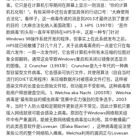
害。它只是在计算机引导期间在屏幕上显示一则消息：”你的计算
机石化啦！”。有些采样中还包含更加具体的行动口号：”大麻使用
合法化”。看样子，这一病毒传递的消息到2013才最终达到了要求
的目的（大麻合法化纳入美国政策）。 3. HPS（1997年） “恶作
剧病毒”的头衔一直牢牢把持在HPS手中，这是一种专门针对
Windows 98操作系统开发的程序，但事实上在此系统发布之前，
HPS就已经散播了好几个月了。关于此病毒离奇的一点是它只在每
周六发作：一周一次发作时，它会将计算机中所有未压缩的位图对
象全部翻转。通常这会导致Windows重启和关闭以镜像状态显示
的图像。 2. Cruncher（1993年） Cruncher是九十年代的一种典
型驻留型文件病毒。它会感染可执行文件，并使用算法（窃自当时
流行的DIET实用程序）来压缩数据并对被感染文件打包，这样被
感染文件的长度会比原始文件短，但功能并不受影响。这种病毒帮
助用户释放硬盘空间。 1. Welchia aka Nachi（2003年） Welchia
病毒是”最有助益的蠕虫病毒”竞赛中实力强劲的竞争选手。2003
年，当时个人防火墙和定期软件更新还并不常见，因此计算机只要
接入网线就很可能会感染上病毒。原因在于Windows网络相关组
件中有严重漏洞，能被无数网络蠕虫病毒加以利用。其中散播最广
的此类恶意软件是Lovesan（即aka Blaster），这种病毒能设法使
某些公司的整个网络陷入瘫痪。Welchia利用的漏洞正与Lovesan