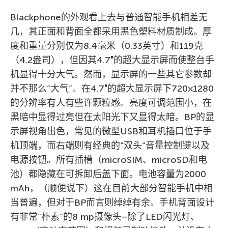
Blackphone的外观看上去与普通智能手机相差无
几，其正面和背面全都采用黑色塑料材质制成。厚
度和重量分别仅为8.4毫米（0.33英寸）和119克
（4.2盎司），但因其4.7″的超大显示屏而使整台手
机显得十分大气。然而，显示屏的一些其它参数却
并不那么”大气”。在4.7″的超大显示屏下720×1280
的分辨率有人有些许颗粒感。亮度可调范围小，在
黑暗中显得过亮但在太阳光下又显得太暗。BP的显
示屏视角出色，常见的微型USB和耳机插口位于手
机顶端，而右端则有经典的”双头”音量控制键以及
电源按钮。所有插槽（microSIM、microSD和电
池）都隐藏在可拆卸后盖下面。电池容量为2000
mAh，（顺便说下）这在目前大部分智能手机中相
当普遍，但对于BP而言则绰绰有余。手机背面设计
有非常”朴素”的8 mp摄像头–除了LED闪光灯、