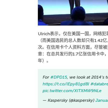
Ulrich表示，仅在美国一国，网络
（而美国选民的总人数却只有1.42
次。在信用卡个人资料方面，尽管被
意：在总共发行的1.7亿张信用卡中，
年）。
For
#DPD15
, we look at 2014’s 
https://t.co/lEpy81gdBl
#databr
pic.twitter.com/XITXMW9NLe
— Kaspersky (@kaspersky)
Janua