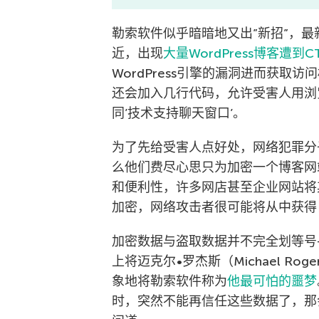
勒索软件似乎暗暗地又出”新招”，
近，出现
大量WordPress博客遭到CT
WordPress引擎的漏洞进而获
还会加入几行代码，允许受害人用浏
同’技术支持聊天窗口’。
为了先给受害人点好处，网络犯罪分
么他们费尽心思只为加密一个博客网站呢
和便利性，许多网店甚至企业网站将其
加密，网络攻击者很可能将从中获得
加密数据与盗取数据并不完全划等号
上将迈克尔•罗杰斯（Michael Ro
象地将勒索软件称为
他最可怕的噩梦
时，突然不能再信任这些数据了，那