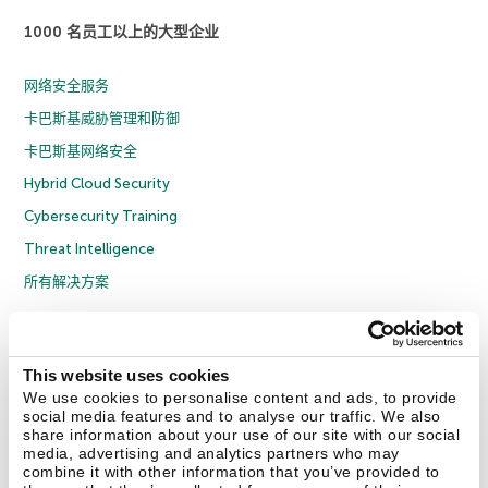
1000 名员工以上的大型企业
网络安全服务
卡巴斯基威胁管理和防御
卡巴斯基网络安全
Hybrid Cloud Security
Cybersecurity Training
Threat Intelligence
所有解决方案
© 2026 年 AO Kaspersky Lab 版权所有并保留所有权利。
隐私策略
反腐败政策
许可协议 B2C
许可协议 B2B
License Agreement B2B
This website uses cookies
京ICP备12053225号
京公网安备 11010102001169号
Cookies
We use cookies to personalise content and ads, to provide
social media features and to analyse our traffic. We also
share information about your use of our site with our social
联系我们
关于我们
合作伙伴
Blog
资源中心
新闻稿
media, advertising and analytics partners who may
combine it with other information that you’ve provided to