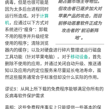
期占据市场主导地位。
病毒，但是也很可能是
但攻击者已逐步加大对
因为太多后台进程同时
运行所造成。对于
计算
苹果产品的攻击，而目
机
，应通过以下方式对
前移动恶意软件正成为
系统进行”瘦身”：卸载
攻击者的”前沿新阵
不用的程序并升级经常
地”。
使用的程序；清除浏览
器内的缓存；以及对硬盘进行碎片整理或运行磁盘
工具功能（针对苹果电脑）。对于
移动设备
，首先
删除不使用的应用，并通过关闭自动升级、推送通
知以及应用内的定位服务来尽量延长电池寿命，虽
然这些服务通常合乎标准但却没什么实际的作用。
谬论3：从网上所下载的免费程序能够满足你所有的
反病毒软件保护需求
真相：这些免费程序事实上只能提供一些基本的保