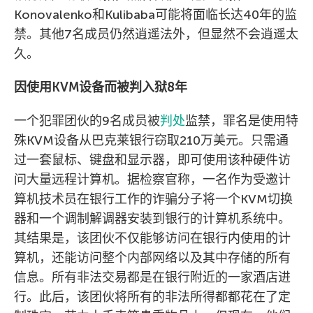
Konovalenko和Kulibaba可能将面临长达40年的监
禁。其他7名成员仍然逍遥法外，但显然不会逍遥太
久。
因使用KVM设备而被判入狱8年
一个犯罪团伙的9名成员被
判处
监禁，罪名是使用特
殊KVM设备从巴克莱银行窃取210万美元。只需通
过一套鼠标、键盘和显示器，即可使用该种硬件访
问大量远程计算机。据检察官称，一名作为受邀计
算机技术员在银行工作的诈骗分子将一个KVM切换
器和一个调制解调器安装到银行的计算机系统中。
其结果是，该团伙不仅能够访问在银行内使用的计
算机，还能访问整个内部网络以及其中存储的所有
信息。所有非法交易都是在银行附近的一家酒店进
行。此后，该团伙将所有的非法所得都都花在了定