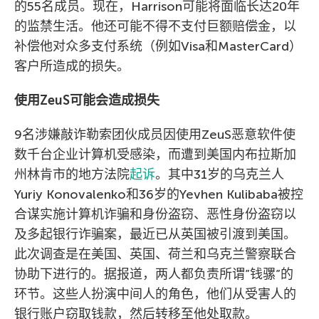
的55名成员。现在，Harrison可能将面临长达20年
的监禁生活。他还可能不得不支付巨额赔偿金，以
补偿他对众多支付系统（例如Visa和MasterCard）
客户所造成的损失。
使用ZeuS可能会造成损失
9名涉嫌敲诈勒索团伙成员因使用ZeuS恶意软件使
数千台企业计算机受感染，而遭到美国内布拉斯加
州林肯市的地方法院
起诉
。其中31岁的乌克兰人
Yuriy Konovalenko和36岁的Yevhen Kulibaba被控
合谋实施计算机诈骗和身份盗窃、恶性身份盗窃以
及多起银行诈骗案，最近已从英国被引渡到美国。
此次调查是在美国、英国、荷兰和乌克兰警察联合
协助下进行的。据报道，两人都负责所谓”钱骡”的
环节。这些人扮演中间人的角色，他们从受害人的
银行账户窃取钱款，然后转移至他处取款。