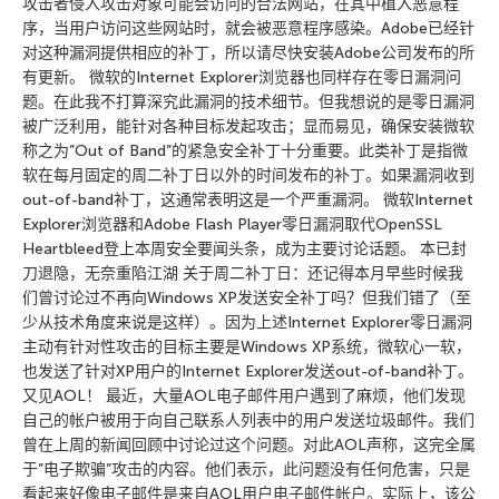
攻击者侵入攻击对象可能会访问的合法网站，在其中植入恶意程
序，当用户访问这些网站时，就会被恶意程序感染。Adobe已经针
对这种漏洞提供相应的补丁，所以请尽快安装Adobe公司发布的所
有更新。 微软的Internet Explorer浏览器也同样存在零日漏洞问
题。在此我不打算深究此漏洞的技术细节。但我想说的是零日漏洞
被广泛利用，能针对各种目标发起攻击；显而易见，确保安装微软
称之为”Out of Band”的紧急安全补丁十分重要。此类补丁是指微
软在每月固定的周二补丁日以外的时间发布的补丁。如果漏洞收到
out-of-band补丁，这通常表明这是一个严重漏洞。 微软Internet
Explorer浏览器和Adobe Flash Player零日漏洞取代OpenSSL
Heartbleed登上本周安全要闻头条，成为主要讨论话题。 本已封
刀退隐，无奈重陷江湖 关于周二补丁日：还记得本月早些时候我
们曾讨论过不再向Windows XP发送安全补丁吗？但我们错了（至
少从技术角度来说是这样）。因为上述Internet Explorer零日漏洞
主动有针对性攻击的目标主要是Windows XP系统，微软心一软，
也发送了针对XP用户的Internet Explorer发送out-of-band补丁。
又见AOL！ 最近，大量AOL电子邮件用户遇到了麻烦，他们发现
自己的帐户被用于向自己联系人列表中的用户发送垃圾邮件。我们
曾在上周的新闻回顾中讨论过这个问题。对此AOL声称，这完全属
于”电子欺骗”攻击的内容。他们表示，此问题没有任何危害，只是
看起来好像电子邮件是来自AOL用户电子邮件帐户。实际上，该公