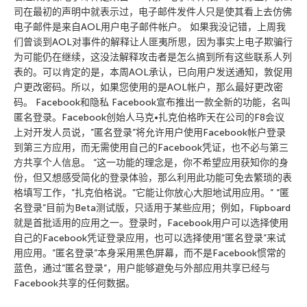
司在最初的声明中就表示过，电子邮件发件人只是使其看上去仿佛
电子邮件是来自AOL用户电子邮件帐户。 如果我没记错，上周我
们曾谈到AOL对事件的解释让人匪夷所思，因为事实上电子欺骗行
为可能仍在继续，这没法解释攻击者是怎么搞到所有这些联系人列
表的。可以肯定的是，本周AOL承认，已向用户发送通知，敦促用
户更改密码。所以，如果您使用的是AOL帐户，那么最好更改密
码。 Facebook和隐私 Facebook宣布推出一款全新的功能，名叫
匿名登录。Facebook创始人马克•扎克伯格昨天在公司的F8会议
上对开发人员说，”匿名登录”将允许用户使用Facebook帐户登录
到第三方应用，而无需使用自己的Facebook凭证，也不必与第三
方共享个人信息。 “这一功能的理念是，你不希望应用获知你的身
份，但又想感受简化的登录体验，那么利用此功能可免去繁琐的表
格填写工作，”扎克伯格说。”它能让你放心大胆地试用应用。” “匿
名登录”目前为Beta测试版，只适用于某些应用；例如，Flipboard
就是首批适用的应用之一。登录时，Facebook用户可以选择使用
自己的Facebook凭证登录应用，也可以选择使用”匿名登录”来试
用应用。”匿名登录”本身采用黑色屏幕，而不是Facebook惯常的
蓝色，通过”匿名登录”，用户能够避免与外部应用共享已经与
Facebook共享的任何数据。