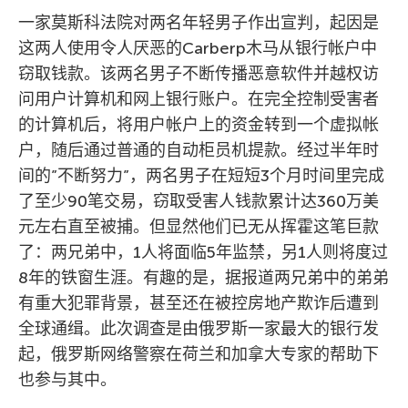
一家莫斯科法院对两名年轻男子作出宣判，起因是
这两人使用令人厌恶的Carberp木马从银行帐户中
窃取钱款。该两名男子不断传播恶意软件并越权访
问用户计算机和网上银行账户。在完全控制受害者
的计算机后，将用户帐户上的资金转到一个虚拟帐
户，随后通过普通的自动柜员机提款。经过半年时
间的”不断努力”，两名男子在短短3个月时间里完成
了至少90笔交易，窃取受害人钱款累计达360万美
元左右直至被捕。但显然他们已无从挥霍这笔巨款
了：两兄弟中，1人将面临5年监禁，另1人则将度过
8年的铁窗生涯。有趣的是，据报道两兄弟中的弟弟
有重大犯罪背景，甚至还在被控房地产欺诈后遭到
全球通缉。此次调查是由俄罗斯一家最大的银行发
起，俄罗斯网络警察在荷兰和加拿大专家的帮助下
也参与其中。