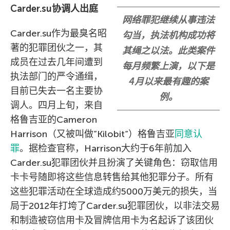
Carder.su协调人出庭
网络罪犯继续从事违法
Carder.su作为最臭名昭
勾当，执法机构成功将
著的犯罪团伙之一，其
其绳之以法。此类案件
成员在过去几年间遭到
每月频繁上演，以下是
执法部门的严令通缉，
4月以来最有趣的案
目前已失去一名主要协
例。
调人。四月上旬，来自
格鲁吉亚的Cameron
Harrison（又被叫做”Kilobit”）格鲁吉亚
同意认
罪
。据检查官称，Harrison大约于6年前加入
Carder.su犯罪团伙并且扮演了关键角色：窃取信用
卡卡号随即将这些信息转售给其他犯罪分子。所有
这些犯罪活动在全球造成约5000万美元的损失，当
局于2012年打垮了Carder.su犯罪团伙，以非法交易
和制造被窃信用卡及冒牌信用卡为名起诉了该团伙