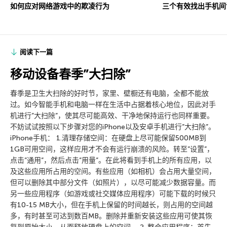
如何应对网络游戏中的欺凌行为
三个有效找出手机间
阅读下一篇
移动设备春季”大扫除”
春季是卫生大扫除的好时节，家里、壁橱还有电脑，全都不能放
过。如今智能手机和电脑一样在生活中占据着核心地位，因此对手
机进行”大扫除”，使其尽可能高效、干净地保持运行也同样重要。
不妨试试按照以下步骤对您的iPhone以及安卓手机进行”大扫除”。
iPhone手机： 1.清理存储空间：在硬盘上尽可能保留500MB到
1GB可用空间，这样应用才不会有运行崩溃的风险。转至”设置”，
点击”通用”，然后点击”用量”。在此将看到手机上的所有应用，以
及这些应用所占用的空间。有些应用（如相机）会占用大量空间，
但可以删除其中部分文件（如照片），以尽可能减少数据容量。而
另一些应用程序（如游戏或社交媒体应用程序）可能下载的时候只
有10-15 MB大小，但在手机上保留的时间越长，则占用的空间越
多，有时甚至可达到数百MB。删除并重新安装这些应用可使其恢