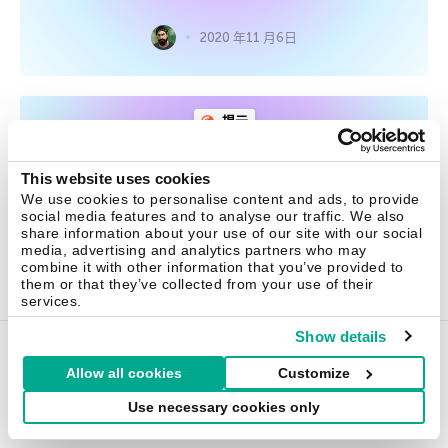
2020 年11 月6日
提示
为何需要规整你的计算机文件
This website uses cookies
We use cookies to personalise content and ads, to provide
本文将解释为何杂乱无章的数据可能会导致你丢掉工作。
social media features and to analyse our traffic. We also
share information about your use of our site with our social
media, advertising and analytics partners who may
2020 年11 月2日
combine it with other information that you’ve provided to
them or that they’ve collected from your use of their
services.
Show details
Allow all cookies
Customize
家用产品
Use necessary cookies only
卡巴斯基 反病毒软件