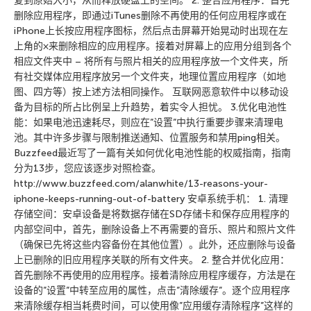
复到原始大小，从而释放硬盘上的空间。 2. 整合应用程序：首先
删除应用程序，即通过iTunes删除不再使用的任何应用程序或在
iPhone上长按应用程序图标，然后点击屏幕开始晃动时出现在左
上角的×来删除相应的应用程序。接着对屏幕上的应用分组到各个
相应文件夹中 – 将所有与照片相关的应用程序放一个文件夹，所
有社交媒体应用程序放另一个文件夹，地理位置应用程序（如地
图、四方等）按上述方法相同操作。 互联网恶意软件中以移动设
备为目标的所占比例呈上升趋势，着实令人担忧。 3.优化电池性
能：如果电池迅速耗尽，则应在”设置”中执行重要步骤来清理电
池。其中许多步骤与限制推送通知、位置服务和禁用ping相关。
Buzzfeed最近写了一篇有关如何优化电池性能的权威指南，指南
分为13步，您应该逐步对照检查。
http://www.buzzfeed.com/alanwhite/13-reasons-your-
iphone-keeps-running-out-of-battery 安卓系统手机： 1. 清理
存储空间：安卓设备是将数据存储在SD存储卡和保存应用程序的
内部空间中，首先，删除设备上不再需要的音乐、照片和照片文件
（确保已先将这些内容备份在其他位置）。此外，还应删除与设备
上已删除的旧应用程序关联的所有文件夹。 2. 整合并优化应用：
首先删除不再使用的应用程序。接着清除应用程序缓存，方法是在
设备的”设置”中转至应用的属性，点击”清除缓存”。逐个应用程序
来清除缓存相当耗费时间，可以使用像”应用缓存清除程序”这样的