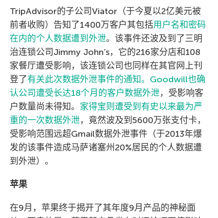
TripAdvisor的子公司Viator（于今夏以2亿美元被
前者收购）告知了1400万客户其包括
用户名和密码
在内的个人数据遭到外泄
。该事件还波及到了三明
治连锁公司Jimmy John’s，它的216家分店和108
家餐厅遭受影响，该连锁公司也同样在其官网上刊
登了
有关此次数据外泄事件的通知。Goodwill也确
认公司遭受长达18个月的客户数据外泄
，受影响客
户数量尚未得知。
家得宝则遭受到有史以来最为严
重的一次数据外泄
，竟然波及到5600万张支付卡，
受影响范围远超Gmail数据外泄事件（于2013年爆
发的该事件造成马萨诸塞州20%居民的个人数据遭
到外泄）。
苹果
在9月，苹果终于揭开了其年度9月产品的神秘面