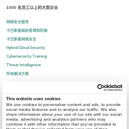
1000 名员工以上的大型企业
网络安全服务
卡巴斯基威胁管理和防御
卡巴斯基网络安全
Hybrid Cloud Security
Cybersecurity Training
Threat Intelligence
所有解决方案
© 2026 年 AO Kaspersky Lab 版权所有并保留所有权利。
隐私策略
反腐败政策
许可协议 B2C
许可协议 B2B
License Agreement B2B
This website uses cookies
京ICP备12053225号
京公网安备 11010102001169号
Cookies
We use cookies to personalise content and ads, to provide
social media features and to analyse our traffic. We also
share information about your use of our site with our social
联系我们
关于我们
合作伙伴
Blog
资源中心
新闻稿
media, advertising and analytics partners who may
combine it with other information that you’ve provided to