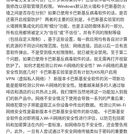
我修改以获取管理员权限。 Windows默认防火墙和卡巴斯基防火
墙之间是否存在分别？如果已使用卡巴斯基反病毒软件的话，是否
还需开启视窗防护？ 两者的主要的区别是，卡巴斯基实验室的防
火墙拥有集成化的应用”细分”功能，也是主动防御体系的一部分。
所有应用都将被定义为”信任”或”不信任”，并有不同的限制等级
（包括自定义限制）。基于这些设置，每一款应用均有各自对计算
机资源的不同访问权限范围，包括：网络连接。因此以后一旦有恶
意软件弹出，不是受到极大权限限制，就已被完全禁用。至于第二
个问题，如果已使用卡巴斯基反病毒软件的话，就无需再打开视窗
防护了。 如何才能检测公共Wi-Fi网络的安全性？Wi-Fi网络的真是
安全性到底几何？卡巴斯基实验室是否有计划为KIS用户启用
VPN（虚拟私人网络）？ 新版本卡巴斯基安全软件的另一项新功
能是能够检测公共Wi-Fi网络的安全性。随着越来越多的人通过咖
啡店和酒店的公共热点上网，我们理所当然地将这一功能加入到我
们的新产品中。网络不安全情况下使用会导致一系列的严重后果：
网络犯罪分子将能盗取正从你设备中传出的数据。 检测公共Wi-Fi
网络安全性是最新版本卡巴斯基安全软件的新功能。 卡巴斯基安
全软件会对即将接入Wi-Fi网络的安全性进行评估，以防范包括密
码和加密算法在内的一套标准，如网络存在不安全性，还会警告用
户。此外，一旦有人尝试通过不安全网络传输类似于密码的重要数