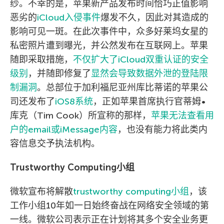
纱。不幸的是，苹果新产品发布时间恰巧正值影响
恶劣的
iCloud入侵事件
爆发不久，因此对其造成的
影响可见一斑。在此次事件中，众多好莱坞女星的
私密照片遭到曝光，并公然发布在互联网上。苹果
随即采取措施，
不仅扩大了iCloud双重认证的安全
级别
，并随即修复了
显然会导致数据外泄的登陆限
制漏洞
。总部位于加利福尼亚州库比蒂诺的苹果公
司还发布了
iOS8系统
，正如苹果首席执行官蒂姆•
库克（Tim Cook）所宣称的那样，
苹果无法查看用
户的email或iMessage内容
，也没有能力将此类内
容信息交予执法机构。
Trustworthy Computing小组
微软宣布将解散
trustworthy computing小组
，该
工作小组10年如一日始终奋战在网络安全领域的第
一线。微软公司表示正在计划将其多个安全业务更