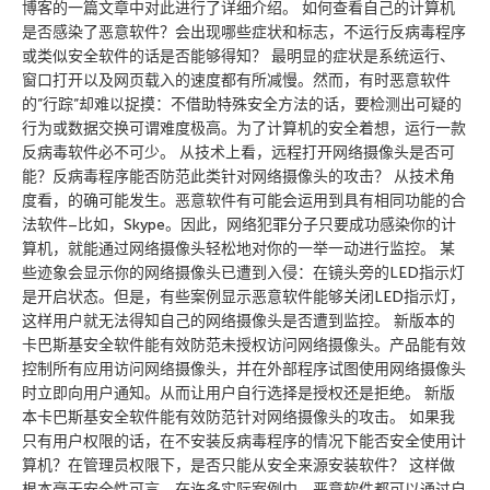
博客的一篇文章中对此进行了详细介绍。 如何查看自己的计算机
是否感染了恶意软件？会出现哪些症状和标志，不运行反病毒程序
或类似安全软件的话是否能够得知？ 最明显的症状是系统运行、
窗口打开以及网页载入的速度都有所减慢。然而，有时恶意软件
的”行踪”却难以捉摸：不借助特殊安全方法的话，要检测出可疑的
行为或数据交换可谓难度极高。为了计算机的安全着想，运行一款
反病毒软件必不可少。 从技术上看，远程打开网络摄像头是否可
能？反病毒程序能否防范此类针对网络摄像头的攻击？ 从技术角
度看，的确可能发生。恶意软件有可能会运用到具有相同功能的合
法软件–比如，Skype。因此，网络犯罪分子只要成功感染你的计
算机，就能通过网络摄像头轻松地对你的一举一动进行监控。 某
些迹象会显示你的网络摄像头已遭到入侵：在镜头旁的LED指示灯
是开启状态。但是，有些案例显示恶意软件能够关闭LED指示灯，
这样用户就无法得知自己的网络摄像头是否遭到监控。 新版本的
卡巴斯基安全软件能有效防范未授权访问网络摄像头。产品能有效
控制所有应用访问网络摄像头，并在外部程序试图使用网络摄像头
时立即向用户通知。从而让用户自行选择是授权还是拒绝。 新版
本卡巴斯基安全软件能有效防范针对网络摄像头的攻击。 如果我
只有用户权限的话，在不安装反病毒程序的情况下能否安全使用计
算机？在管理员权限下，是否只能从安全来源安装软件？ 这样做
根本毫无安全性可言。在许多实际案例中，恶意软件都可以通过自