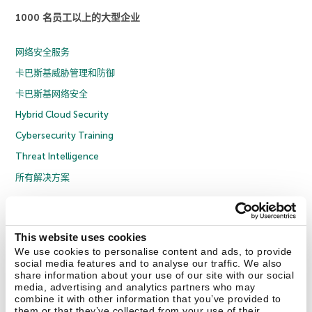
1000 名员工以上的大型企业
网络安全服务
卡巴斯基威胁管理和防御
卡巴斯基网络安全
Hybrid Cloud Security
Cybersecurity Training
Threat Intelligence
所有解决方案
© 2026 年 AO Kaspersky Lab 版权所有并保留所有权利。
隐私策略
反腐败政策
许可协议 B2C
许可协议 B2B
License Agreement B2B
This website uses cookies
京ICP备12053225号
京公网安备 11010102001169号
Cookies
We use cookies to personalise content and ads, to provide
social media features and to analyse our traffic. We also
share information about your use of our site with our social
联系我们
关于我们
合作伙伴
Blog
资源中心
新闻稿
media, advertising and analytics partners who may
combine it with other information that you’ve provided to
them or that they’ve collected from your use of their