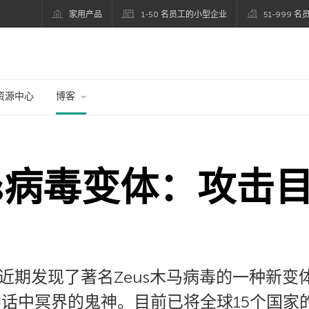
家用产品
1-50 名员工的小型企业
51-999 
资源中心
博客
us病毒变体：攻击
近期发现了著名Zeus木马病毒的一种新变
于希腊神话中冥界的鬼神。目前已将全球15个国家