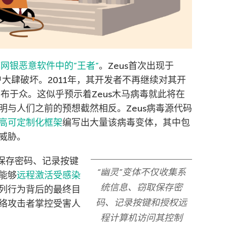
称
网银恶意软件中的”王者”
。Zeus首次出现于
户大肆破坏。2011年，其开发者不再继续对其开
公布于众。这似乎预示着Zeus木马病毒就此将在
明与人们之前的预想截然相反。Zeus病毒源代码
高可定制化框架
编写出大量该病毒变体，其中包
多威胁。
取保存密码、记录按键
“幽灵”变体不仅收集系
能够
远程激活受感染
统信息、窃取保存密
列行为背后的最终目
码、记录按键和授权远
络攻击者掌控受害人
程计算机访问其控制