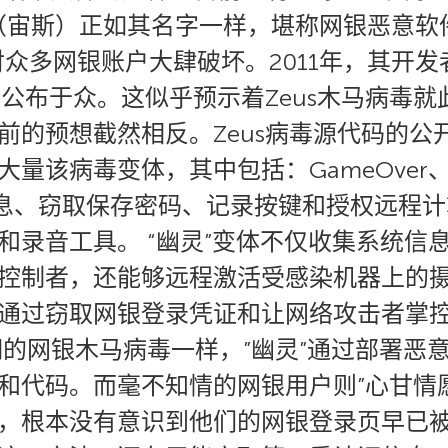
s（宙斯）正如其名字一样，堪称网银恶意软件
对众多网银账户大肆破坏。2011年，其开
码公布于众。这似乎预示着Zeus木马病毒
前的预想截然相反。Zeus病毒源代码的公
量该病毒变体，其中包括：GameOver、
信息、窃取保存密码、记录按键和授权远程
和录音工具。 “幽灵”变体不仅收集系统信
控制者，还能够远程激活受感染机器上的
通过窃取网银登录凭证和让网络攻击者掌
的网银木马病毒一样，”幽灵”通过部署恶意
和代码。而毫不知情的网银用户则”心甘情
，根本没有意识到他们的网银登录页早已