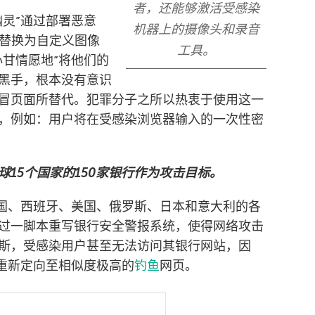
者，还能够激活受感染
幽灵”通过部署恶意
机器上的摄像头和录音
面替换为自定义图像
工具。
心甘情愿地”将他们的
黑手，根本没有意识
冒页面所替代。犯罪分子之所以热衷于使用这一
，例如：用户将在受感染浏览器输入的一次性密
全球15个国家的150家银行作为攻击目标。
英国、西班牙、美国、俄罗斯、日本和意大利的各
过一脚本重写银行安全警报系统，使得网络攻击
斯，受感染用户甚至无法访问其银行网站，因
户重新定向至相似度极高的
钓鱼
网页。