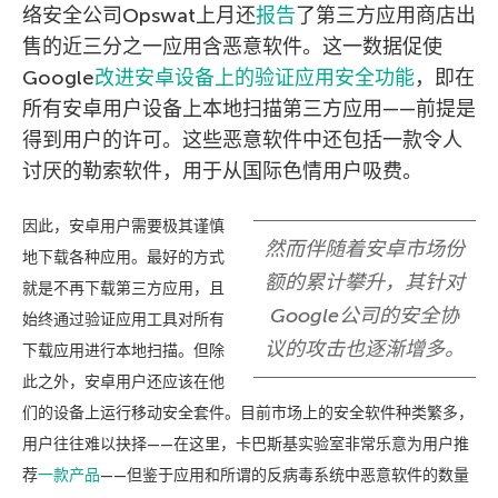
络安全公司Opswat上月还
报告
了第三方应用商店出
售的近三分之一应用含恶意软件。这一数据促使
Google
改进安卓设备上的验证应用安全功能
，即在
所有安卓用户设备上本地扫描第三方应用——前提是
得到用户的许可。这些恶意软件中还包括一款令人
讨厌的勒索软件，用于从国际色情用户吸费。
因此，安卓用户需要极其谨慎
然而伴随着安卓市场份
地下载各种应用。最好的方式
额的累计攀升，其针对
就是不再下载第三方应用，且
Google公司的安全协
始终通过验证应用工具对所有
议的攻击也逐渐增多。
下载应用进行本地扫描。但除
此之外，安卓用户还应该在他
们的设备上运行移动安全套件。目前市场上的安全软件种类繁多，
用户往往难以抉择——在这里，卡巴斯基实验室非常乐意为用户推
荐
一款产品
——但鉴于应用和所谓的反病毒系统中恶意软件的数量