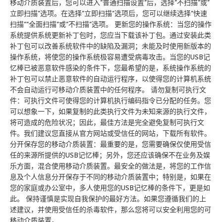
移动介质装置后，您可以进入”普通扫描设置”后，选择”不扫描”或”
立即扫描”选项。在选择”立即扫描”选项后，您可以继续选择”快速
扫描””全面扫描”或”不扫描”选项。 更新您的操作系统：当您的操作
系统提供系统更新补丁包时，您应当下载该补丁包。通过安装此类
补丁包可以改善系统软件中的缺陷及漏洞；未能及时使用新版本的
操作系统，将使您的操作系统极容易遭受病毒攻击。当您的USB记
忆棒已被恶意软件感染的条件下，您最希望的是，系统操作系统的
补丁包可以禁止恶意软件的自动运行程序，以使得您的计算机系统
不会自动运行可移动介质装置中的任何程序。 请勿复制可执行文
件：可执行文件可使得您的计算机执行编码指令已分配的任务。您
可以想象一下，如果复制的此类执行文件为未知来源的执行文件，
将可造成的危险状况；因此，最佳方法是完全避免复制可执行文
件。我们建议您直接从官方网站或受信任的网站，下载所有软件。
分开保存您的移动介质装置：最重要的是，您需要确保仅使用受信
任的来源所提供的USB记忆棒；另外，您还应该确保不在业务及娱
乐方面，混合使用移动介质装置。最安全的做法是，将您的工作信
息及个人信息分开保存于不同的移动介质装置中；特别是，如果在
您的家庭或办公室中，多人使用您的USB记忆棒的条件下，更是如
此。 保持谨慎是实现自我保护的最好方法。如果您遵循我们的上
述建议，并使用受信任的杀毒软件，那么您将可以安全利用您的可
移动介质装置。