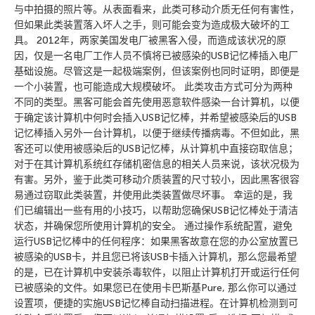
与中拍摄的照片等。从表面看来，此类可移动介质无任何有害性，
但如果此类装置落入坏人之手，则可能会变为造成极大破坏的工
具。 2012年，两家美国发电厂被黑客入侵，而造成该状况的原
因，仅是一名电厂工作人员不慎将已被感染的USB记忆棒插入电厂
基础设施。尽管这是一起极端案例，但该案例也同时证明，即便是
一个小装置，也可能造成大规模破坏。 此类攻击方式可分为两种
不同的类型。黑客可能会首先使用恶意软件感染一台计算机，以便
于确定该计算机中何时会插入USB记忆棒，并希望被感染后的USB
记忆棒插入另外一台计算机，以便于继续传播病毒。不但如此，黑
客还可以使用被感染后的USB记忆棒，从计算机中直接窃取信息；
对于在其计算机系统红存储机密信息的相关人员来说，该状况极为
有害。另外，鉴于此类可移动介质装置的尺寸较小，因此黑客很容
易通过窃取此类装置，并使用此类装置做尽坏事。 幸运的是，我
们已编辑出一些有用的小技巧，以帮助您确保USB记忆棒处于清洁
状态，并确保您所使用计算机的安全。 通过操作系统配置，避免
运行USB记忆棒中的任何程序：如果黑客故意在您的办公室放置已
被感染的USB卡，并且您已将该USB卡插入计算机，那么您最希望
的是，已在计算机中安装杀毒软件，以阻止计算机打开或运行任何
已被感染的文件。如果您已在使用卡巴斯基Pure, 那么你可以通过
设置项，便捷的实施USB记忆棒自动扫描进程。在计算机检测到可