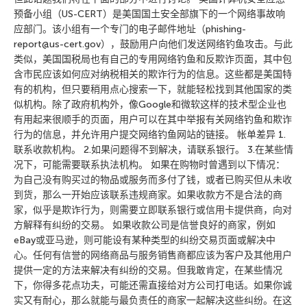
预备小组（US-CERT）是美国国土安全部旗下的一个网络事故响
应部门。该小组有一个专门的电子邮件地址（phishing-
report@us-cert.gov），鼓励用户向他们发送网络钓鱼攻击。与此
类似，美国国税局也有自己的专用网络钓鱼和反欺诈页面，其中包
含市民应该如何应对纳税相关的欺诈行为的信息。这些都是美国特
有的机构，但只要稍用点心搜索一下，就能轻松找到其他国家的类
似机构。除了政府机构外，像Google和微软这样的技术型企业也
有用起来很顺手的页面，用户可以在其中举报有关网络钓鱼和欺诈
行为的信息，并允许用户提交网络钓鱼网站的链接。 帐单差异 1.
联系收款机构。 2.如果问题得不到解决，请联系银行。 3.在某些情
况下，可能需要联系执法机构。 如果在购物时曾遇到以下情况：
为自己没有购买过的物品或服务而多付了钱，或者已购买但从未收
到货，那么一开始应该联系违规商家。如果收款方不是合法的商
家，似乎是欺诈行为，则需要立即联系银行或信用卡提供商，向对
方解释有纠纷的交易。 如果收款公司是信誉良好的商家，例如
eBay或亚马逊，则可能设有某种类型的纠纷交易页面或解决中
心。任何有信誉的网络商品与服务销售商都应该为客户及其他用户
提供一定的方法来解决有纠纷的交易。但我敢肯定，在某些情况
下，你得多花点功夫，可能还需直接给对方公司打电话。如果你诚
实又有耐心，那么就能与最负责任的商家一起解决这些纠纷。在这