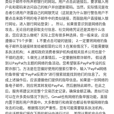
类似于邮件中所声称银行的网站。用户点击此链接后，要求输入用
户名和密码来访问自己的帐户并创建新密码。当然，实际情况是攻
击者引诱用户泄露自己的网银凭证（这就是为什么银行警告用户不
要点击来路不明的电子邮件中的类似链接，而鼓励用户直接输入银
行网址，进入银行网站登录）。 所以，如果曾意识到是网络钓鱼
攻击，无论目的是获取支付信息、社交网络凭证还是其他什么信
息，您应该怎么做呢？实际上您有很多种选择，但一般来说，应该
遵循以下5个步骤： 1.不要点击可疑的链接； 2.一定要将网络钓鱼
电子邮件及链接转发给被假冒的公司 3.在某些情况下，可能需要联
系执法机构； 4.通知政府消费者保护机构或相关技术公司也是个
不错的选择； 5.做完上述事情后，一定要删除欺诈邮件。 假设遇
到以PayPal为主题的网络钓鱼活动。您希望联系PayPal专设的反
欺诈部门。方法是在您偏好使用的搜索引擎中，输入”PayPal网络
钓鱼举报”或”PayPal反欺诈”进行搜索就能找到他们的信息了。 完
成上述操作后，应该遵循他们提供的指导信息。如果是一封网络钓
鱼电子邮件，则应将其转发给PayPal，然后删除此邮件。在此之
后，服务将建议浏览整个交易历史记录，确保金额正确。类似行动
可以在许多类似情况下执行。Gmail也有网络钓鱼举报功能，直接
内置于图形用户界面中。大多数银行和商家也都设有举报网络钓鱼
攻击的功能。 根据情况的严重性，您有可能需要联系执法机构，
但此话题我们将在下面的部分中进行讨论。 美国计算机安全应急