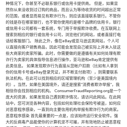
种情况下，你甚至不必联系银行或信用卡提供商。 但是，如果显
然你从来没收到过订购的商品，而且认为等待收货的时间超出正常
的范围，或者显而易见有欺诈行为，则应该直接联系银行。不管你
的钱是存在哪家银行，也不管你使用的是哪个品牌的信用卡，银行
或信用卡公司都有一套系统，专门用于举报欺诈收费。在互联网上
搜索到相应的银行或信用卡公司，浏览他们的网站，或者直接打电
话给客服部门。 除此之外，像在eBay或亚马逊这类网站，个人可
以直接向客户销售商品，因此可能会发现自己被实际上并未入驻这
些大商家的卖家所骗。此时，你需要做的是遵循有关如何处理有欺
诈行为卖家的具体指导信息进行操作，亚马逊和eBay肯定提供有
此类信息。 如果发现欺诈行为直接从您帐户扣款（比如有人拿到
你的信用卡号或eBay登录凭证，并不断支付款项），则需要联系
执法机构。在此可以找到相应的区域管理机构（至少是美国境内
的）。当然，如果在美国境外，请还是搜索”消费者欺诈举报”，我
相信你会找到相应的机构。 ConsumerFraudReporting.org是一个
庞大的资源，如果发现自己遇到欺诈情况，请访问此网站。在此网
站中，您可浏览各种内容，包括如何处理社会保险号被盗，如何应
对恶意程序感染，一直到向主要信用机构举报有欺诈行为的商家。
恶意程序感染 首先最重要的一点是，应该始终运行安全软件。强
大的反病毒产品能使你的计算机坚不可摧，并有效地防止被恶意程