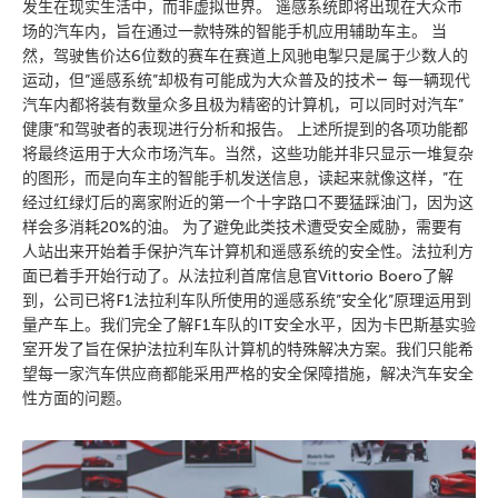
发生在现实生活中，而非虚拟世界。 遥感系统即将出现在大众市
场的汽车内，旨在通过一款特殊的智能手机应用辅助车主。 当
然，驾驶售价达6位数的赛车在赛道上风驰电掣只是属于少数人的
运动，但”遥感系统”却极有可能成为大众普及的技术― 每一辆现代
汽车内都将装有数量众多且极为精密的计算机，可以同时对汽车”
健康”和驾驶者的表现进行分析和报告。 上述所提到的各项功能都
将最终运用于大众市场汽车。当然，这些功能并非只显示一堆复杂
的图形，而是向车主的智能手机发送信息，读起来就像这样，”在
经过红绿灯后的离家附近的第一个十字路口不要猛踩油门，因为这
样会多消耗20%的油。 为了避免此类技术遭受安全威胁，需要有
人站出来开始着手保护汽车计算机和遥感系统的安全性。法拉利方
面已着手开始行动了。从法拉利首席信息官Vittorio Boero了解
到，公司已将F1法拉利车队所使用的遥感系统”安全化”原理运用到
量产车上。我们完全了解F1车队的IT安全水平，因为卡巴斯基实验
室开发了旨在保护法拉利车队计算机的特殊解决方案。我们只能希
望每一家汽车供应商都能采用严格的安全保障措施，解决汽车安全
性方面的问题。