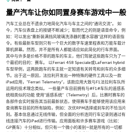
量产汽车让你如同置身赛车游戏中一般
汽车工业总在不遗余力地简化汽车与车主之间的”通讯交流”。 如
今，汽车仪表盘上的按键不断减少；取而代之的则是语音命令，例
如：可以发出”重新装满挡风玻璃洗涤器的蓄水容器”这样的语音指
令。有些最新车型则只有一个巨大的数字车速里程表和万能车载计
算机屏幕。然而，并不是所有人都能适应如此简化的行车界面。
其中与许多是价格不菲的跑车的车主，他们驾驶这些跑车只为了一
个最初的目的：赛车。 以Ferrari 458 Speciale或LaFerrari hybrid
车型举例，这两款跑车的车主就一定知道有关转弯和刹车的众多细
节。出于这一原因，法拉利开发出一种特殊的硬件工具以及一款
iPad应用，”Ferrari Telemetry”，该款应用大致与F1法拉利车队所
运用的技术理念类似。 一些量产车目前拥有与#F1#车队的遥感系
统相类似的功能 使用”遥感系统”（Telemetry）后，比赛时赛车的
各部件会实时报告其当前最新状态，使得赛车手能够使用该应用来
查询赛车目前的所有缺陷，例如：次优RPM选择或刹车的不恰当片
刻。基本信息通过无线传输，但全面的分析连同行车记录则通过有
线连接汽车的iPad进行传输。应用面板和许多赛车游戏（比如：
GP赛车）十分相似，但只有一个微小的差别―就是所有的一切都