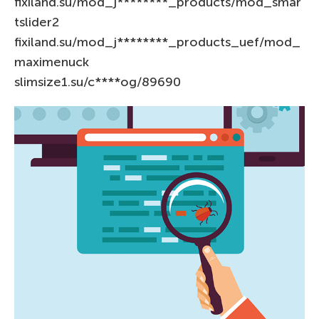
fixiland.su/mod_j********_products/mod_smar
tslider2
fixiland.su/mod_j********_products_uef/mod_
maximenuck
slimsize1.su/c****og/89690