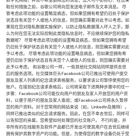
数字化网络，并且不希望删除您的信息；您大可不必担心：在您采
取任何措施之前，谷歌公司将向您发送电子邮件及文本消息。 尽
管考虑此项功能的设置略显病态，但如果您拥有希望仍旧处于保护
状态且有关您个人或他人的信息，则您确实需要对此予以考虑。如
果现在您对隐私数据实施保护，以防止隐私数据落入坏人之手，那
么为何在您无法实际控制此类隐私信息时，不应继续保护您的隐私
数据呢？ 尽管考虑此项功能的设置略显病态，但如果您拥有希望
仍旧处于保护状态且有关您个人或他人的信息，则您确实需要对此
予以考虑。 尽管考虑此项功能的设置略显病态，但如果您拥有希
望仍旧处于保护状态且有关您个人或他人的信息，则您确实需要对
此予以考虑。 和谷歌公司一样，一些其他社交网站同样提供去世
后的服务选项。社交媒体巨头Facebook公司已推出可使用户提交
朋友及家人列表的纪念请求表格服务，以要求该公司暂停使用您的
账户。在接到纪念请求表格后，公司将采取下述两种步骤中的任一
步骤：Facebook公司可能仅向用户的朋友及家人开放您的用户资
料，以便于用户的朋友及家人查阅；或Facebook公司将永久暂停
您的用户资料。对于您常用的网站来说（如，LinkedIn及推特），
同样已推出类似的纪念请求服务。因此，在您不幸去世后，同样可
以告知您的亲属，您希望如何处理您的社交账户。 不行的是，并
非所有的在线服务及软件产品都已开发出可使其用户在去世后继续
拥有保护其数字资产的功能。但是，为使得您的数字设备仍处于受