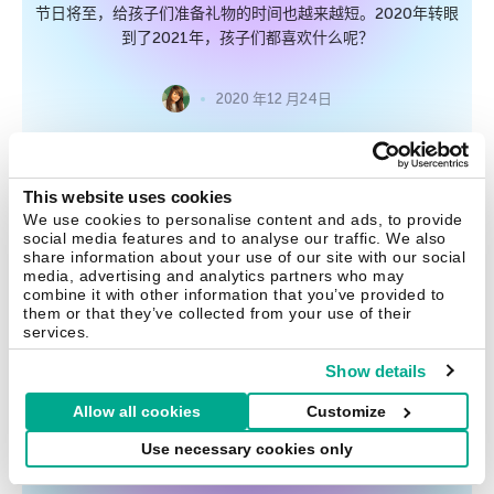
节日将至，给孩子们准备礼物的时间也越来越短。2020年转眼
到了2021年，孩子们都喜欢什么呢？
2020 年12 月24日
提示
This website uses cookies
We use cookies to personalise content and ads, to provide
让Origin保持安全
social media features and to analyse our traffic. We also
share information about your use of our site with our social
media, advertising and analytics partners who may
使用这些Origin账户设置可以保护你的EA账户免遭劫持、数据
combine it with other information that you’ve provided to
盗窃和垃圾邮件的侵害。
them or that they’ve collected from your use of their
services.
2020 年11 月20日
Show details
Allow all cookies
Customize
Use necessary cookies only
提示