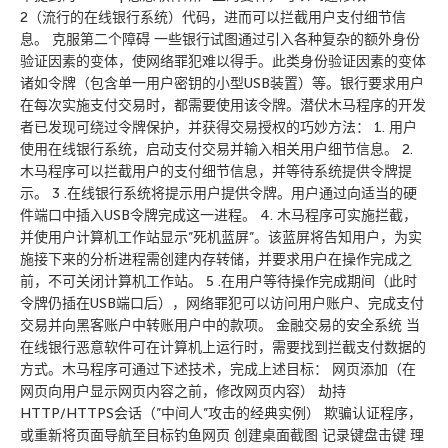
2（流行的在线银行系统）代码，进而可以拦截用户支付细节信
息。 克服第二个障碍 一些银行试图通过引入各种复杂的额外身份
验证因素的变体，使网络罪犯难以得手。此类身份验证因素的变体
诸如令牌（包含单一用户密钥的小型USB装置）等。银行要求用户
在每次实施支付交易时，都需要使用该令牌。潜伏木马程序的开发
者已发现可绕过令牌保护，并获得交易授权的巧妙方法： 1. 用户
使用在线银行系统，启动支付交易并输入相关用户细节信息。 2.
木马程序可以拦截用户的支付细节信息，并等待系统提供令牌提
示。 3 .在线银行系统将提示用户提供令牌。用户通过向适当的硬
件端口中插入USB令牌完成这一进程。 4. 木马程序可实施拦截，
并使用户计算机工作站显示”死机蓝屏”。该蓝屏将告知用户，为实
施接下来的分析进程需创建内存转储，并要求用户在操作完成之
前，不可关闭计算机工作站。 5 .在用户等待操作完成期间（此时
令牌仍插在USB端口后），网络罪犯可以访问用户账户、完成支付
交易并向黑客账户中转账用户中的款项。 金融交易的安全系统 当
在线银行恶意软件可在计算机上运行时，需要找到拦截支付数据的
方式。木马程序可通过下述技术，完成上述目标： 网页添加（在
网页向用户显示网页内容之前，修改网页内容） 劫持
HTTP/HTTPS会话（”中间人”攻击的经典实例） 欺骗认证程序，
或重新将页面导航至目标钓鱼网页 创建桌面截图 记录键盘击键 理