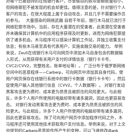
对每个已被劫持的在线银行客户，尽管偷窃的款项金额数量较小，
但网络罪犯不被发现的机会却更佳。值得注意的是，针对银行个人
客户的攻击，在很大程度上属于自动攻击，并且几乎不需要操作员
的参与。 大量感染的网络武器 自若干年前，银行木马就已流行于
网络犯罪市场中。当前，存在大量潜在的受害者，此类潜在受害者
并未确保其计算机中的应用程序获得及时更新，进而为网络犯罪提
供了诸多机会。木马程序可以感染计算机工作站，并独立收集支付
信息；有些木马甚至具有代表用户，实施金融交易的能力。 举例
来说，ZeuS在线银行木马可向网页中添加木马自身包含的数据输
入形式，从而获得有关用户支付的详情信息（银行卡卡号，
CVC2/CVV2，完整姓名，账单地址等）。 广泛分布于俄罗斯网络
空间中的恶意程序——Carberp，可向网页中添加其自身代码，使
用户网页保存在线银行系统中的银行卡数据（银行卡卡号），然后
促使用户输入其他银行信息（CVV2，个人数据等）。 对银行发动
黑客攻击更为费时、成本更为昂贵且被抓住的风险更大。与此相
反，许多个人用户所使用的电脑却带有诸多漏洞，因此也更容易攻
击。 对银行发动黑客攻击更为费时、成本更为昂贵且被抓住的风
险更大。与此相反，许多个人用户所使用的电脑却带有诸多漏洞，
因此也更容易攻击。 除了可向用户网页中添加程序代码之外，木
马程序还可使用其他技术获取用户支付信息。举例来说，对于上文
中提到的Carberp恶意软件所产生的变种，可以飞速修改iBank