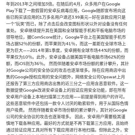
年到2013年之间增加3倍。在随后的4月，众多用户在Google
Play下载了一款假冒的安卓反病毒应用，Google随即宣布将向这
些已购买该应用的1万多名用户退还3.99美元—好在该款应用只是
一个”玩笑”而已，除了点击后会改变图标形状以外对设备没有任何
害处。 安卓继续提升其在美国和全球智能手机和平板电脑市场的
领导地位，据ComScore统计，Google平台上在美国智能手机市
场占据52％的份额，而苹果则为41％，而这一差距在全球市场上
更为巨大——2014年第1季度，安卓拥有全球市场44%的份额，而
苹果仅为10％。此外，安卓设备占据美国平板电脑市场62%的份
额，而iOS则为36％。 然而伴随着安卓市场份额的累计攀升，其针
对Google公司的安全协议的攻击也逐渐增多。除在应用商店中出
售的Google授权应用的安全问题外，网络安全公司Opswat上月
还报告了第三方应用商店出售的近三分之一应用含恶意软件。这一
数据促使Google改进安卓设备上的验证应用安全功能，即在所有
安卓用户设备上本地扫描第三方应用——前提是得到用户的许可。
这些恶意软件中还包括一款令人讨厌的勒索软件，用于从国际色情
用户吸费。 然而伴随着安卓市场份额的累计攀升，其针对Google
公司的安全协议的攻击也逐渐增多。 因此，安卓用户需要极其谨
慎地下载各种应用。最好的方式就是不再下载第三方应用，且始终
通过验证应用工具对所有下载应用进行本地扫描。但除此之外，安