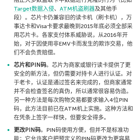
阻止大多数盗取卡中数据进行克隆的行为（比如
Target数据入侵
、
ATM机盗刷器
及其他手
段）。芯片卡仍兼容旧的读卡机（刷卡机），万
事达卡和Visa卡要求最晚到2015年底必须全部采
用芯片卡。各家支付体系威胁说，从2016年开
始，对于因使用非EMV卡而发生的欺诈交易，他
们不会负责赔偿。
芯片和PIN码
。芯片为商家或银行读卡提供了更
安全的新方法，但仍需要对持卡人进行认证。对
于老卡，认证是通过签名来完成的，但商家通常
并不会检查签名的真伪，所以通常很容易伪造。
另一种方法是每次购物交易都要求输入4位PIN
码，此方法目前已在ATM机上实施。这种方法和
在凭条上签字一样快，但要安全得多。
更改PIN码
。PIN码使用方便，但并不是标准功
能；它允许客户把预定义的PIN码更改为更容易