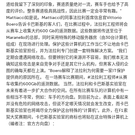
道给我留下了深刻的印象，赛道质量绝对一流，赛车手也给予了高
度的评价。整条赛道极具挑战性，因此比赛一定会非常有趣。”
Mattiacci如是说。Mattiacci的同事法拉利首席信息官Vittorio
Boero告诉卡巴斯基的客人们，在比赛过程中，法拉利工程师将会
从赛车上收集大约600 Gb的遥测数据。这些数据将传送至位于
Maranello的总部，同时采用特殊的移动服务器房（由30台计算机
组成）在现场进行处理。保护这些计算机的工作当仁不让地由卡巴
斯基实验室担任，并为法拉利专门创建一套特殊解决方案。 “我们
定期会遭遇网络攻击。但要辨别它的来源并不容易，我们根本无法
确知这些攻击是来自竞争对手还是其它什么机构，但黑客入侵的企
图的确每天都在上演。”Boero解释了法拉利为何需要一家IT保护
提供商的原因所在。 在一场赛车比赛期间，#法拉利工程师#从赛
车收集约600Gb的遥测数据。 当然，法拉利和卡巴斯基实验室在
未来有着进一步扩大合作的空间。在所有比赛车队的计算机中有一
些相当不寻常，例如：车手的方向盘。到目前为止，表面上看起来
并没有危险的网络攻击，但说不定哪天情况就会发生改变，而卡巴
斯基实验室也将竭尽全力保护这台特殊的”计算机”。此外，在F1索
契大奖赛期间，卡巴斯基实验室的商标也将贴在这台特殊计算机上
（编者注：官方方向盘）：