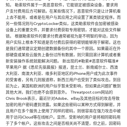
知。 勒索软件属于一类恶意软件，它能锁定被感染设备，要求用
户支付费用后方可解锁。在某些情况下，恶意软件只是让计算机看
上去不能用，或者是在用户与其应用之间设置了某类锁定程序。而
另一些情况则与CryptoLocker类似，这类勒索软件会加密被感染
设备上的重要文件，并要求付费获取专用密钥，才能对这些文件解
锁。 根据勒索软件的要求付费通常被视为是不明智的举动，因为
用户实际上根本不知道是否付费后获得的密钥能够用于解密。这也
是我们通常建议定期创建数据备份的其中一个原因。如果最近在外
部硬盘或某些云服务上备份过所有数据，则只需回滚计算机或者重
新安装操作系统就能解决问题。 新出现的#勒索#恶意软件瞄准#
苹果用户 据《悉尼先驱晨报》报道，昆士兰、新南威尔士、西澳
大利亚、南澳大利亚、维多利亚地区的iPhone用户成为此次事件
的受害者，另有几则报道称，新西兰用户也受到了类似攻击。到目
前为止，美国和欧洲的用户似乎暂未受影响，但如果此问题扩散到
其他大洲，我们也绝不会感到意外。 Threatpost.com网站的
Chris Brook表示，最近针对Adobe、eBay及其他目标的攻击导致
加密的用户密码遭到泄露。如果这些密码以某种方式得到解密，并
且用户在多个服务上使用了同样的密码，则很容易在强力攻击中被
用于访问iCloud等在线帐户。显然，受影响的用户是将相同密码用
于了多个帐户。这些攻击之间是否相关尚不清楚，但之前，因密码