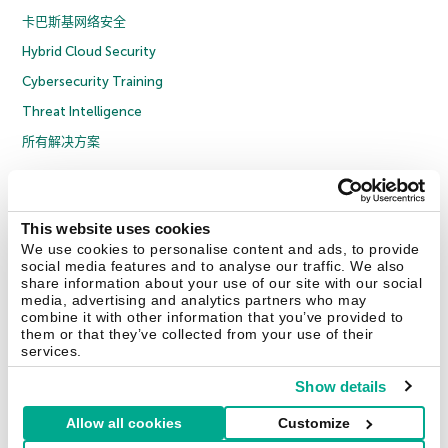
卡巴斯基网络安全
Hybrid Cloud Security
Cybersecurity Training
Threat Intelligence
所有解决方案
© 2026 年 AO Kaspersky Lab 版权所有并保留所有权利。
隐私策略
反腐败政策
许可协议 B2C
许可协议 B2B
License Agreement B2B
This website uses cookies
京ICP备12053225号
京公网安备 11010102001169号
Cookies
We use cookies to personalise content and ads, to provide
social media features and to analyse our traffic. We also
share information about your use of our site with our social
联系我们
关于我们
合作伙伴
Blog
资源中心
新闻稿
media, advertising and analytics partners who may
combine it with other information that you’ve provided to
them or that they’ve collected from your use of their
Securelist
Eugene Personal Blog
services.
Show details
Allow all cookies
Customize
中国 (China)