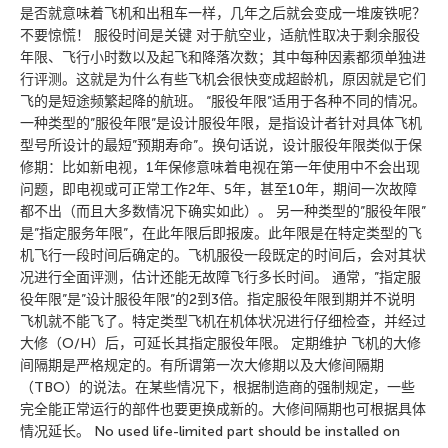
是否就意味着飞机和出租车一样，几年之后就会变成一堆废铁呢？
不要惊慌！ 服役时间是关键 对于航空业，适航性取决于剩余服役
年限、飞行小时数以及起飞和降落次数；其中每种因素都须单独进
行评测。这就是为什么有些飞机会很快变成超龄机，原因就是它们
飞的是短途频繁起降的航班。 “服役年限”适用于各种不同的情况。
一种类型的”服役年限”是设计服役年限，是指设计者针对具体飞机
型号所设计的最短”预期寿命”。换句话说，设计服役年限类似于保
修期：比如新电视，1年保修意味着电视在第一年使用中不会出现
问题，即电视或可正常工作2年、5年，甚至10年，期间一次故障
都不出（而且大多数情况下确实如此）。 另一种类型的”服役年限”
是”指定服务年限”，在此年限后即报废。此年限是在特定类型的飞
机飞行一段时间后确定的。飞机服役一段既定的时间后，会对其状
况进行全面评测，估计还能无故障飞行多长时间。 通常，”指定服
役年限”是”设计服役年限”的2到3倍。指定服役年限到期并不说明
飞机就不能飞了。特定类型飞机在机体状况进行仔细检查，并经过
大修（O/H）后，可延长其指定服役年限。 定期维护 飞机的大修
间隔期是严格规定的。有所谓第一次大修期以及大修间隔期
（TBO）的说法。在某些情况下，根据制造商的强制规定，一些
完全能正常运行的部件也要更换成新的。大修间隔期也可根据具体
情况延长。 No used life-limited part should be installed on