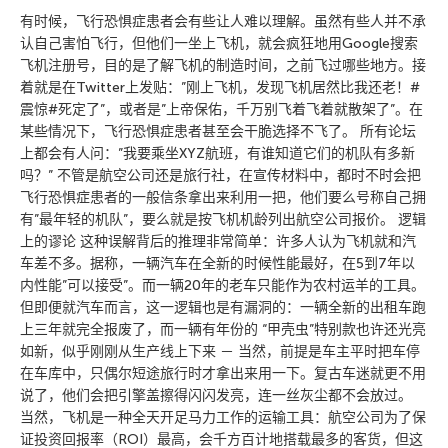
有时候，飞行恐惧症患者会有些让人难以理解。虽然有些人并不承
认自己害怕飞行，但他们一坐上飞机，就会疯狂地用Google搜索
飞机注册号，目的是了解飞机的制造时间，之前飞过哪些地方。接
着就是在Twitter上发贴：”刚上飞机，发现飞机居然比我还老！#
震惊#死定了”，或者是”上帝保佑，千万别飞着飞着就散架了”。在
某些情况下，飞行恐惧症患者甚至会干脆选择不飞了。 所有论坛
上都会有人问：”我要乘坐XYZ航班，有谁知道它们的机队有多新
吗？” 不管是航空公司还是旅行社，在宣传材料中，都时不时会把
飞行恐惧症患者的一般信条拿出来利用一把，他们要么号称自己拥
有”最年轻的机队”，要么就是按飞机机龄列出航空公司报价。 逻辑
上的谬论 这种误解背后的推理非常简单：许多人认为飞机就和汽
车差不多。据称，一辆汽车在全新的时候性能最好，在5到7年以
内性能”可以接受”。而一辆20年的老车只能作为农村运羊的工具。
但即便就汽车而言，这一逻辑也是有漏洞的：一辆全新的出租车跑
上三年就完全报废了，而一辆有年份的 “甲壳虫”特别款也许还光亮
如新，似乎刚刚从生产线上下来 － 当然，前提是车主平时把车停
在车库中，只偶尔短途旅行时才拿出来用一下。复古车迷就更不用
说了，他们会把引擎盖擦得闪闪发亮，连一丝灰尘都不会放过。
当然，飞机是一种全天开足马力工作的运输工具：航空公司为了保
证投资回报率（ROI）最高，会千方百计地搭载最多的客货，但这