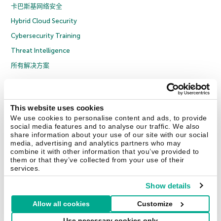
卡巴斯基网络安全
Hybrid Cloud Security
Cybersecurity Training
Threat Intelligence
所有解决方案
© 2026 年 AO Kaspersky Lab 版权所有并保留所有权利。
隐私策略
反腐败政策
许可协议 B2C
许可协议 B2B
License Agreement B2B
This website uses cookies
京ICP备12053225号
京公网安备 11010102001169号
Cookies
We use cookies to personalise content and ads, to provide
social media features and to analyse our traffic. We also
share information about your use of our site with our social
联系我们
关于我们
合作伙伴
Blog
资源中心
新闻稿
media, advertising and analytics partners who may
combine it with other information that you’ve provided to
them or that they’ve collected from your use of their
Securelist
Eugene Personal Blog
services.
Show details
Allow all cookies
Customize
中国 (China)
Use necessary cookies only