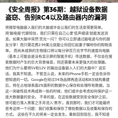
《安全周报》第36期：越狱设备数据
盗窃、告别RC4以及路由器内的漏洞
将微型电脑嵌入我们的大脑或许会让我们的生活变得更简单。
用’脑电报’代替短信，我们只需在自己心里’低声细语’就能发送消
息。如果大脑中突然’灵光一闪’？你可以立即通过脑电波与你的朋
友分享！而只需花费2.99美元就能让你回忆起妻子嘱咐你的购物清
单。 而尚未成熟的生物接口将以每分钟百万兆字节的速度向电脑
（基本上可能会是没有显示屏的智能手机）传送数据，不仅会在搜
索数据时产生的巨大背景噪音，同还需要未来更强大的处理器。
他们为什么要将5V和12V 的输出设备嵌入人们的大脑中？说实
话，我真不知道。 不管怎么说，未来的iPhone手机一定会告诉你
想知道的一切。Google在经过34场品牌再造活动和8次结构重建
后，将在占地球表面2%面积的数据中心保存和处理所有数据。当
这一突破性技术再成熟一些的时候，他们或许会考虑如何保护这一
庞大数据量的安全。 不幸的是，在这些数据受到安全保护之前，
很可能已落入黑客之手并流入’黑市’。直到那时，我们才可能最终
思考这样一个问题：我们收集和保存了哪些数据以及收集和保存的
方式。 这些在不久的将来一定会发生。重新回到现在，我不知道