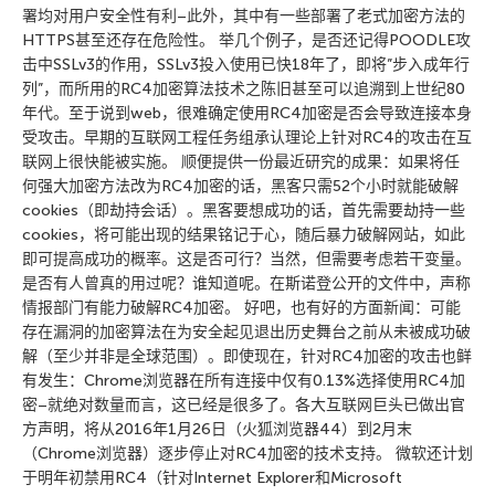
署均对用户安全性有利–此外，其中有一些部署了老式加密方法的
HTTPS甚至还存在危险性。 举几个例子，是否还记得POODLE攻
击中SSLv3的作用，SSLv3投入使用已快18年了，即将”步入成年行
列”，而所用的RC4加密算法技术之陈旧甚至可以追溯到上世纪80
年代。至于说到web，很难确定使用RC4加密是否会导致连接本身
受攻击。早期的互联网工程任务组承认理论上针对RC4的攻击在互
联网上很快能被实施。 顺便提供一份最近研究的成果：如果将任
何强大加密方法改为RC4加密的话，黑客只需52个小时就能破解
cookies（即劫持会话）。黑客要想成功的话，首先需要劫持一些
cookies，将可能出现的结果铭记于心，随后暴力破解网站，如此
即可提高成功的概率。这是否可行？当然，但需要考虑若干变量。
是否有人曾真的用过呢？谁知道呢。在斯诺登公开的文件中，声称
情报部门有能力破解RC4加密。 好吧，也有好的方面新闻：可能
存在漏洞的加密算法在为安全起见退出历史舞台之前从未被成功破
解（至少并非是全球范围）。即使现在，针对RC4加密的攻击也鲜
有发生：Chrome浏览器在所有连接中仅有0.13%选择使用RC4加
密–就绝对数量而言，这已经是很多了。各大互联网巨头已做出官
方声明，将从2016年1月26日（火狐浏览器44）到2月末
（Chrome浏览器）逐步停止对RC4加密的技术支持。 微软还计划
于明年初禁用RC4（针对Internet Explorer和Microsoft