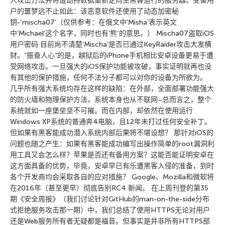
人攻击方法并将遭劫持数据重新定向至黑客运行的服务器。受害用
户的噩梦远不止如此：该恶意软件还使用了动态加密秘
钥-‘mischa07’（仅供参考：在俄文中’Misha’表示英文
中’Michael’这个名字，同时也有’熊‘的意思。） Mischa07盗取iOS
用户密码 目前尚不清楚’Mischa’是否已通过KeyRaider攻击大发横
财。”振奋人心”的是，越狱后的iPhone手机相比安卓设备更易于遭
受网络攻击。一旦强大的iOS保护功能被攻破，事实证明就再也没
有其他的保护措施，任何不法分子都可以对你的设备为所欲为。
几乎所有强大系统均存在这样的缺陷：在外部，全面部署功能强大
的防火墙和物理保护方法，系统本身也从不联网–总而言之，整个
系统就如一座堡垒坚不可摧。而在内部，却依然在使用运行
Windows XP系统的普通奔4电脑，且12年未打过任何安全补丁。
但如果有黑客能成功潜入系统内部后果将不堪设想？ 那针对iOS的
问题也随之产生：如果有黑客能成功编写出操作简单的root漏洞利
用工具又会怎么样？苹果是否还有备用方案？这能否能证明安卓在
这方面具备的优势，毕竟，安卓早已有乐遭黑客入侵的准备，到时
各个开发商均会采取各自的应对措施？ Google、Mozilla和微软将
在2016年（甚至更早）彻底告别RC4 新闻。 在上周刊登的第35
期《安全周报》（我们讨论针对GitHub的man-on-the-side分布
式拒绝服务攻击那一期）中，我们总结了使用HTTPS无论对用户
还是Web服务所有者无疑都是福音。但事实是并非所有HTTPS部