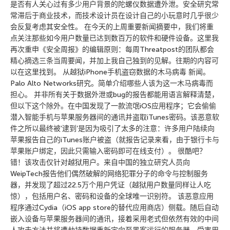
是否有人关心过有多少用户背景的陀螺仪数据遭外泄。安全研究常
常滞后于商业技术，而技术设计员在设计自己的小玩意时几乎很少
会反复考虑其安全性。 在今天的上周重要新闻摘要中，我们将重
点关注那些如今用户数量已达到数百万的软件和硬件设备。这里我
再次重申《安全周报》的编辑原则：每周Threatpost的团队都会
精心摘选三条当周要闻，并加上我自己独到的见解。往期的内容可
以在这里找到。 从越狱iPhone手机盗窃数据的木马病毒 新闻。
Palo Alto Networks研究。简单介绍哪些人该为这一木马病毒而
担心。 并非所有关于数据外泄或bug的报告都能用语言解释清楚，
但以下这个除外。在中国发现了一款流氓iOS应用程序；它会偷偷
潜入智能手机与苹果服务器间的通讯并盗取iTunes密码。该恶意软
件之所以最终被’逮到’是因为吸引了太多的注意：许多用户陆续向
苹果报告自己的iTunes账户被盗（就报告记录来看，由于银行卡与
苹果账户绑定，因此只需输入密码即可在线支付）。 很酷吧？
错！该攻击仅针对越狱用户。来自中国的独立研究人员向
WeipTech报告他们偶然破解的网络犯罪分子的命令与控制服务
器，并发现了超过22.5万个用户凭证（越狱用户数量同样让人吃
惊），包括用户名、密码和设备的全球唯一识别符。 该恶意应用
程序通过Cydia（iOS app store的替代应用商店）侧载。随后自动
嵌入设备与苹果服务器间的通讯，接着采用老式但依然有效的中间