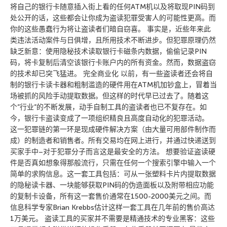
将自己的银行卡随意插入街上看的任何ATM机以及将取现PIN码到
处公开的话，这些都会让你成为盗读犯罪受害人的可能性更高。而
你的这些愚蠢行为将让盗读者们暗自窃喜。 事实是，近些年来此
类违法活动案件与日俱增，且所用技术不断进步。但犯罪原理仍然
缺乏新意：使用隐秘技术读取银行卡磁条内数据，偷偷记录PIN
码，将卡复制后清空该银行卡账户内的所有资金。然而，数据盗窃
的技术却已突飞猛进。 完全商业化 以前，有一些盗读者还会将自
制的银行卡读卡器和粗制滥造的硬件用在ATM机加钞盒上，冒着当
场被抓的风险手动提取数据。但这样的时代早已过去了。随着这
个”行业”的不断发展，动手自制工具的盗读者也已不复存在。如
今，银行卡盗读变成了一项组织精良且高度自动化的犯罪活动。
这一犯罪链的第一环是现成硬件解决方案（由大量可用部件制作而
成）的制造者和销售者。所有交易均在网上进行，并通过快递送到
买家手中–对于犯罪分子而言这是最安全的方法。 想要验证盗读硬
件是否真如想象得那般流行，只需在任何一个搜索引擎中输入一个
简单的求购信息。这一套工具包括：可从一张塑料卡片内提取数据
的隐秘读卡器、一块能够获取PIN码的伪造面板以及附带相应功能
的复制卡设备，所有这一套售价通常在1500-2000美元之间。而
信息科学专家Brian Krebbs估计这样一套工具在几年前的售价高达
1万美元。 盗读工具的买家并不需要是精通技术的专业黑客：这些