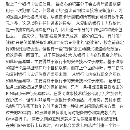
取上千个银行卡认证信息。 最贪心的犯罪分子会去拆除设备以便
用于下次犯罪活动，但最聪明的”盗读者”则会直接将设备遗弃，为
的是最大降低被捕风险。从被盗卡所赚取的所有利润可能有数千美
元之多，这足以弥补任何设备的损失。 从复制的银行卡内取款也
是一种独立的高风险犯罪行为–因此这一部分的工作也常常被外包
出去。一般来说，”钱骡”被雇佣来完成这一部分的工作。 有时候”
钱骡”只是简单地将取出的现金交给专业化的”盗读者”，按之前商定
好的比例抽取佣金。但也有一些”钱骡”会主动购买被盗磁条数据，
但这是另一回事了。 过于原始的技术 从银行卡内窃取现金之所以
如此轻而易举，主要得益于银行卡的安全技术过于原始。基于磁条
的银行卡最早出现在几个世纪以前，而在上个世纪中叶，专门窃取
和复制银行卡认证信息还闻所未闻。 从银行卡内窃取现金之所以
如此轻而易举，主要得益于银行卡的安全技术过于原始。 记录在
磁条上的数据缺乏足够的保护措施，只有一条相当短且易受攻击的
PIN码用来进行交易验证。在发明磁条技术后还出现了几种加强的
保护技术，但却并非是每一张银行卡的标配。 不用说，支付系统
和银行已花费了数年的时间来开发一种针对该问题的解决方案。在
过去的20年内，欧洲越来越多采用同时配备磁条和集成芯片的
EMV银行卡。 两者之间的差别是芯片无法像磁条那样能被复制。
在使用EMV银行卡取现时，ATM机会要求卡内芯片创建一个独一