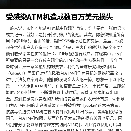
受感染ATM机造成数百万美元损失
一般来说，如何才能从ATM机中取现？首先，你需要有一张借记卡
或贷记卡，就好比是打开银行账户的钥匙。其次，你必须知道所有
用卡的PIN码；否则的话，银行将不会批准任何交易。最后，你必
须在银行账户内存有一定金额。但是，黑客们的做法则完全不同：
他们取现无需任何的银行卡、PIN码或银行账户。在现实中，他们
所需要的只是一台存放有现金的ATM机和一种特殊软件。 今年早
些时候，应一家金融机构的要求，我们的全球研究和分析团队
（GReAT）同事们对将东欧数台ATM机作为目标的网络犯罪攻击
进行了法院立案调查。他们的发现令人大吃一惊。想象一下以下场
景：一个人走到ATM机前，在加密键盘上输入一串代码后，立即就
能取出40张钞票，不断重复以上动作后，就能无限次地取出现
金。这到底是怎么实现的？我们的安全专家们表示所有这一切都是
因为ATM机内的计算机感染了一种被称为”Tyupkin”的木马病毒，
该病毒会迫使ATM机在输入特殊代码时吐出钞票。 黑客们获得访
问几十台ATM机权限，从而窃取了大量现金 据有关调查显示，网
络犯罪分子能以某种物理方式访问ATM机，因此得以使用可启动