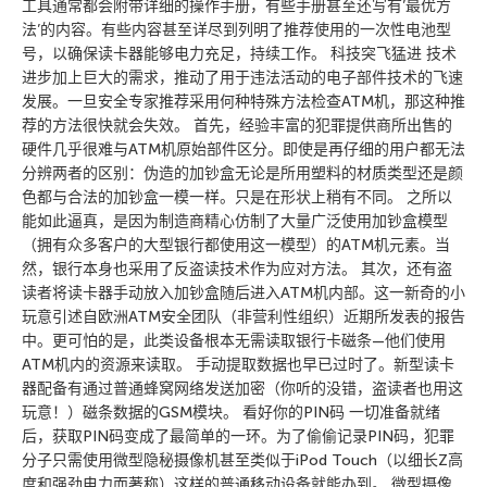
工具通常都会附带详细的操作手册，有些手册甚至还写有’最优方
法’的内容。有些内容甚至详尽到列明了推荐使用的一次性电池型
号，以确保读卡器能够电力充足，持续工作。 科技突飞猛进 技术
进步加上巨大的需求，推动了用于违法活动的电子部件技术的飞速
发展。一旦安全专家推荐采用何种特殊方法检查ATM机，那这种推
荐的方法很快就会失效。 首先，经验丰富的犯罪提供商所出售的
硬件几乎很难与ATM机原始部件区分。即使是再仔细的用户都无法
分辨两者的区别：伪造的加钞盒无论是所用塑料的材质类型还是颜
色都与合法的加钞盒一模一样。只是在形状上稍有不同。 之所以
能如此逼真，是因为制造商精心仿制了大量广泛使用加钞盒模型
（拥有众多客户的大型银行都使用这一模型）的ATM机元素。当
然，银行本身也采用了反盗读技术作为应对方法。 其次，还有盗
读者将读卡器手动放入加钞盒随后进入ATM机内部。这一新奇的小
玩意引述自欧洲ATM安全团队（非营利性组织）近期所发表的报告
中。更可怕的是，此类设备根本无需读取银行卡磁条—他们使用
ATM机内的资源来读取。 手动提取数据也早已过时了。新型读卡
器配备有通过普通蜂窝网络发送加密（你听的没错，盗读者也用这
玩意！）磁条数据的GSM模块。 看好你的PIN码 一切准备就绪
后，获取PIN码变成了最简单的一环。为了偷偷记录PIN码，犯罪
分子只需使用微型隐秘摄像机甚至类似于iPod Touch（以细长Z高
度和强劲电力而著称）这样的普通移动设备就能办到。 微型摄像