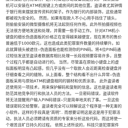
机可以安装在ATM机按键上方或房间的其他位置。盗读者尤其钟情
于银行用来摆放宣传资料的架子。作为银行的内部装饰，这些通常
都被视为安全的。 然而，如果有取款人不小心用手挡住了镜头，
则偷偷安装的微型摄像机将无法起到任何作用。此外所拍摄视频也
无法很方便地发送和处理，并需要一些手动工作。 针对ATM机小
键盘的细长伪造面板的价格正在变得越来越便宜，现在黑市的售价
普遍低于1000欧元，这也造成此类犯罪案件数量的持续攀升。如
此就算镜头被遮住–伪造面板也能检测你的PIN码。将4位PIN码通
过短信发送至盗读者数据库相比处理一长段视频要容易许多，且整
个过程几乎都是自动进行的。 当然，尽管盖在原始小键盘上的虚
拟面板明显有凸起感，但几乎没有一个取款人会近距离检查键盘并
仔细查看之间的缝隙。从上面看，整个结构看不出什么异常–伪造
面板采用与原始ATM机键盘相同的钢材和优质涂漆。 此外盗读者
还使用另一项技术，用来保护解码和复制的信息。这也是盗读者用
防范其他竞争同行和执法人员的方法。 一旦密码错误，盗读软件
将无法提醒用户输入PIN码错误–只是简单地关机了事。一旦这些
错误密码交给警察，盗读者完全可以辩解说这个程序是一种无害的
小软件。这样的手段真是”高明”… 而想要证明这是这是用于犯罪活
动，执法人员必须聘请有资质的专家来分析这些代码，而这将使一
个艰苦且旷日持久的过程。 依照上述所说的，科技只是犯罪案件