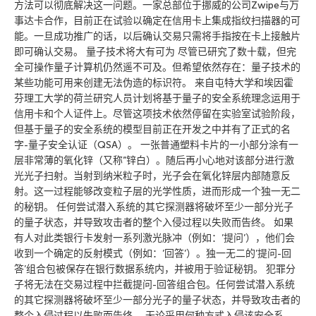
方法可以彻底解决这一问题。一家总部位于挪威的公司Zwipe与万
事达卡合作，目前正在试验以确定在信用卡上集成指纹扫描器的可
能。一旦成功推广的话，以后确认交易只需将手指按在卡上接触片
即可确认交易。 量子技术将大有可为 尽管已研究了数十载，但完
全可操作量子计算机仍然遥不可及。但希望依然存在：量子技术的
某些功能可用来创建无法伪造的标识符。 来自屯特大学和埃因霍
芬理工大学的荷兰研究人员计划将基于量子的安全系统理念运用于
信用卡和个人证件上。尽管这项技术依然停留在实验室试验阶段，
但基于量子的安全系统的模型目前正在开发之中并有了正式的名
字-量子安全认证（QSA）。 一张普通塑料卡片的一小部分涂有一
层非常薄的氧化锌（又称”锌白）。随后再小心地对该部分进行激
光光子扫射。当射到纳米粒子时，光子会在氧化锌层内部随意反
射。这一过程能够改变粒子层的光学性质，进而形成一个独一无二
的秘钥。 任何尝试潜入系统的其它探测器将破坏至少一部分光子
的量子状态，并导致攻击者的整个入侵过程以失败而告终。 如果
有人对此类银行卡发射一系列激光脉冲（例如：’提问’），他们会
收到一个确定的反射模式（例如：’回答’）。独一无二的’提问-回
答’组合包被保存在银行数据系统内，并被用于验证秘钥。 犯罪分
子将无法在交易过程中拦截提问-回答组合包。任何尝试潜入系统
的其它探测器将破坏至少一部分光子的量子状态，并导致攻击者的
整个入侵过程以失败而告终。 无论采用何种方式入侵该安全系