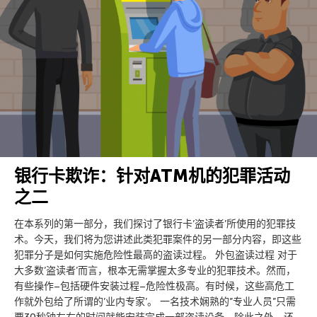
银行卡欺诈：针对ATM机的犯罪活动
之二
在本系列的第一部分，我们探讨了银行卡’盗读者’所使用的犯罪技
术。今天，我们将为您讲述此类犯罪案件的另一部分内容，即这些
犯罪分子是如何实施危险性最高的盗读过程。 外包盗读过程 对于
大多数’盗读者’而言，根本无需掌握太多专业的犯罪技术。然而，
有些操作–包括硬件安装过程–危险性极高。有时候，这些高危工
作就外包给了所谓的’业内专家’。 一名技术娴熟的”专业人员”只需