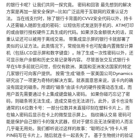
的银行卡呢？让我们共同一探究竟。 密码和回答 最先想到的解决
方案是再加一层安全保护—比如广泛运用于互联网的双重认证方
法。 当在线支付时，除了银行卡背面的CVV2安全代码以外，持卡
人还需输入随即生成的密码：以短信形式发送到手机的、ATM打印
的或由银行授权硬件工具生成的代码。如果涉及金额很大的话，双
重认证还可以被用于离线交易。 带集成显示屏的银行卡就部署了
类似的认证方法。此类情况下，常规信用卡也可配备内置微型计算
机（包括LCD显示屏和数字键盘）。除了生成一次性密码以外，还
可显示账户余额和历史交易记录等内容。 尽管首张交互式银行卡
早在5年多前就已问世，但仅有欧洲、美国和亚洲发达国家的特定
几家银行可向客户提供。 按需”生成”磁条 一家美国公司Dynamics
研究出了一项更为奇特的解决方案。就表面意思来说，该卡内的确
没有固定的磁条。所谓的”磁条”由该卡内的硬件按需动态生成，而
用户首先需要通过卡上集成键盘输入密码。 如果你碰巧忘记了密
码，则磁条将无法生成，造成交易也无法进行。此外，该卡也没有
通常的16位数卡号：一部分位数并未直接印刻在塑料卡片上，而
在输入密码后显示在卡上的微型显示屏上。 指纹确认交易 密码可
能是保护自己银行卡的强大武器，但对于健忘且无法保密的人而言
几乎毫无用处。我们都听说过这样的故事：”聪明过头”持卡人将
PIN码写在卡片上，随后就连卡一起丢失了。 基于生物统计的验证