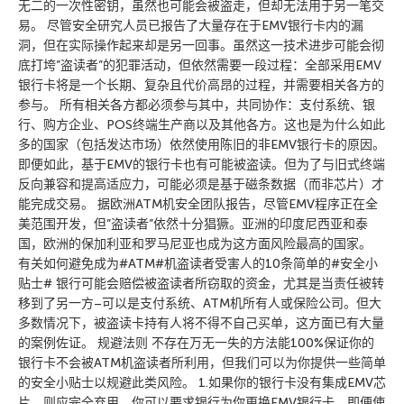
无二的一次性密钥，虽然也可能会被盗走，但却无法用于另一笔交
易。 尽管安全研究人员已报告了大量存在于EMV银行卡内的漏
洞，但在实际操作起来却是另一回事。虽然这一技术进步可能会彻
底打垮”盗读者”的犯罪活动，但依然需要一段过程：全部采用EMV
银行卡将是一个长期、复杂且代价高昂的过程，并需要相关各方的
参与。 所有相关各方都必须参与其中，共同协作：支付系统、银
行、购方企业、POS终端生产商以及其他各方。这也是为什么如此
多的国家（包括发达市场）依然使用陈旧的非EMV银行卡的原因。
即便如此，基于EMV的银行卡也有可能被盗读。但为了与旧式终端
反向兼容和提高适应力，可能必须是基于磁条数据（而非芯片）才
能完成交易。 据欧洲ATM机安全团队报告，尽管EMV程序正在全
美范围开发，但”盗读者”依然十分猖獗。亚洲的印度尼西亚和泰
国，欧洲的保加利亚和罗马尼亚也成为这方面风险最高的国家。
有关如何避免成为#ATM#机盗读者受害人的10条简单的#安全小
贴士# 银行可能会赔偿被盗读者所窃取的资金，尤其是当责任被转
移到了另一方–可以是支付系统、ATM机所有人或保险公司。但大
多数情况下，被盗读卡持有人将不得不自己买单，这方面已有大量
的案例佐证。 规避法则 不存在万无一失的方法能100%保证你的
银行卡不会被ATM机盗读者所利用，但我们可以为你提供一些简单
的安全小贴士以规避此类风险。 1.如果你的银行卡没有集成EMV芯
片，则应完全弃用。你可以要求银行为你更换EMV银行卡。即便使