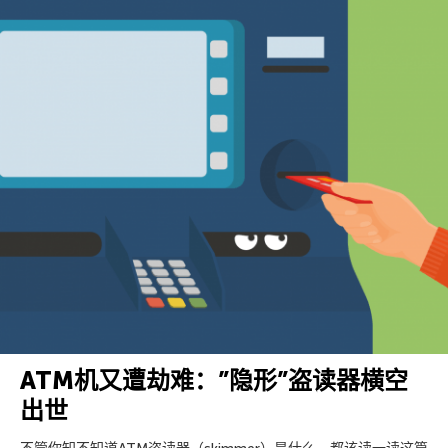
ATM机又遭劫难：”隐形”盗读器横空
出世