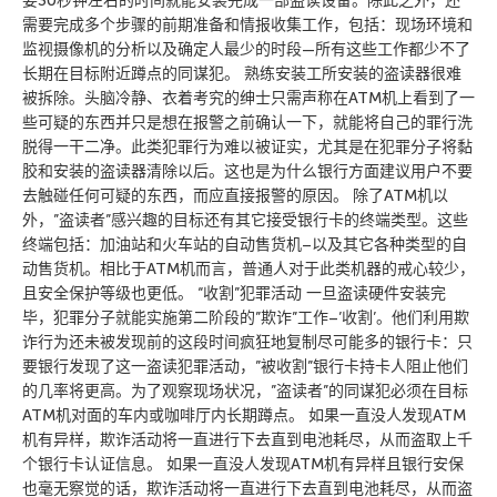
要30秒钟左右的时间就能安装完成一部盗读设备。除此之外，还
需要完成多个步骤的前期准备和情报收集工作，包括：现场环境和
监视摄像机的分析以及确定人最少的时段—所有这些工作都少不了
长期在目标附近蹲点的同谋犯。 熟练安装工所安装的盗读器很难
被拆除。头脑冷静、衣着考究的绅士只需声称在ATM机上看到了一
些可疑的东西并只是想在报警之前确认一下，就能将自己的罪行洗
脱得一干二净。此类犯罪行为难以被证实，尤其是在犯罪分子将黏
胶和安装的盗读器清除以后。这也是为什么银行方面建议用户不要
去触碰任何可疑的东西，而应直接报警的原因。 除了ATM机以
外，”盗读者”感兴趣的目标还有其它接受银行卡的终端类型。这些
终端包括：加油站和火车站的自动售货机–以及其它各种类型的自
动售货机。相比于ATM机而言，普通人对于此类机器的戒心较少，
且安全保护等级也更低。 “收割”犯罪活动 一旦盗读硬件安装完
毕，犯罪分子就能实施第二阶段的”欺诈”工作–’收割’。他们利用欺
诈行为还未被发现前的这段时间疯狂地复制尽可能多的银行卡：只
要银行发现了这一盗读犯罪活动，”被收割”银行卡持卡人阻止他们
的几率将更高。为了观察现场状况，”盗读者”的同谋犯必须在目标
ATM机对面的车内或咖啡厅内长期蹲点。 如果一直没人发现ATM
机有异样，欺诈活动将一直进行下去直到电池耗尽，从而盗取上千
个银行卡认证信息。 如果一直没人发现ATM机有异样且银行安保
也毫无察觉的话，欺诈活动将一直进行下去直到电池耗尽，从而盗