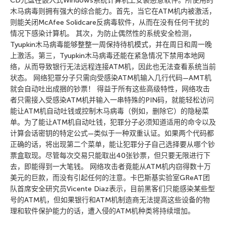
CD光盘在嵌入式Windows系统计算机上安装恶意软件。所使用的
木马病毒则拥有强大的综合能力。首先，当它在ATM机内被激活，
则能关闭McAfee Solidcare反病毒软件，从而在没有任何干扰的
情况下感染计算机。 其次，为防止偶然性的系统安全检测，
Tyupkin木马病毒能够整整一周保持待机模式，并在周日和周一晚
上激活。第三，Tyupkin木马病毒还能在紧急情况下禁用本地网
络，从而导致银行无法远程连接ATM机，因此也无法查看系统当前
状态。 网络犯罪分子只需向受感染ATM机输入几行代码—AMT机
就会自动吐出成捆的钞票！ 得益于所有这些高级特性，网络攻击
者只需接入受感染ATM机并输入一串特殊的PIN码，就能轻松访问
能让ATM机自动吐钱或控制木马病毒（例如，删除它）的隐秘菜
单。为了能让ATM机自动吐钱，犯罪分子必须知道适用的命令以及
计算会话密钥的特定公式—类似于一种双重认证。如果两个代码都
正确的话，将出现第二个菜单，能让犯罪分子自己选择要从哪个钞
票盒取现。尽管每次交易只能取出40张钞票，但只要无限进行下
去，即能得到一大笔钱。 网络攻击者竟能从ATM机内窃得数十万
美元的巨款，而没有引起任何的注意。卡巴斯基实验室GReAT团
队首席安全研究员Vicente Diaz表示，目前黑客们只能感染某些型
号的ATM机，但如果银行和ATM机制造商无法提高这些设备的物
理和软件保护能力的话，遭入侵的ATM机种类将持续增加。