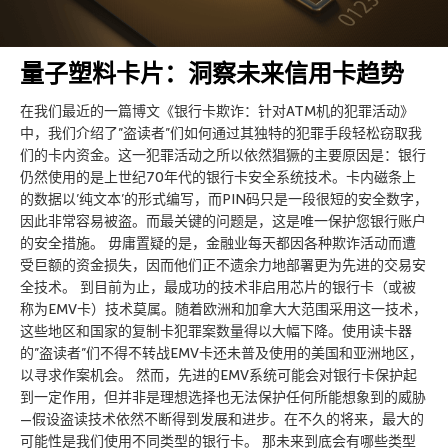
量子塑料卡片：洞察未来信用卡趋势
在我们最近的一篇博文《银行卡欺诈：针对ATM机的犯罪活动》
中，我们介绍了”盗读者”们如何通过其独特的犯罪手段轻松窃取我
们的卡内资金。这一犯罪活动之所以依然猖獗的主要原因是：银行
仍然使用的是上世纪70年代的银行卡安全系统技术。卡内磁条上
的数据以’纯文本’的形式编写，而PIN码只是一段很短的安全数字，
因此非常容易被盗。而最关键的问题是，这是唯一保护您银行账户
的安全措施。 毋庸置疑的是，金融业每天都因各种欺诈活动而遭
受巨额的资金损失，因而他们正不遗余力地部署更为先进的交易安
全技术。 到目前为止，最成功的技术非启用芯片的银行卡（或被
称为EMV卡）技术莫属。随着欧洲和加拿大大范围采用这一技术，
这些地区和国家的复制卡犯罪案数量得以大幅下降。使用读卡器
的”盗读者”们不得不转战EMV卡还未普及使用的美国和亚洲地区，
以寻求作案机会。 然而，先进的EMV系统可能会对银行卡保护起
到一定作用，但并非是理想选择也无法保护任何所能想象到的威胁
—假设盗读技术依然不断得到发展和进步。在不久的将来，最大的
可能性是我们使用不同类型的银行卡。 那未来到底会有哪些类型