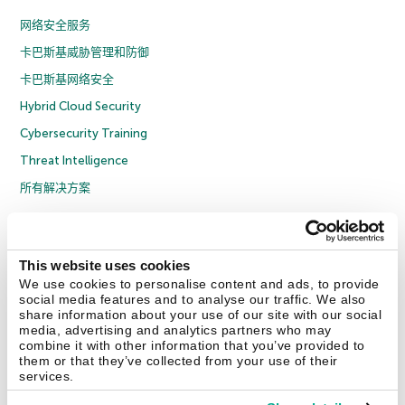
网络安全服务
卡巴斯基威胁管理和防御
卡巴斯基网络安全
Hybrid Cloud Security
Cybersecurity Training
Threat Intelligence
所有解决方案
© 2026 年 AO Kaspersky Lab 版权所有并保留所有权利。
隐私策略
反腐败政策
许可协议 B2C
许可协议 B2B
License Agreement B2B
This website uses cookies
京ICP备12053225号
京公网安备 11010102001169号
Cookies
We use cookies to personalise content and ads, to provide
social media features and to analyse our traffic. We also
share information about your use of our site with our social
联系我们
关于我们
合作伙伴
Blog
资源中心
新闻稿
media, advertising and analytics partners who may
combine it with other information that you’ve provided to
them or that they’ve collected from your use of their
Securelist
Eugene Personal Blog
services.