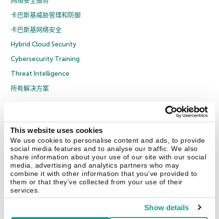
网络安全服务
卡巴斯基威胁管理和防御
卡巴斯基网络安全
Hybrid Cloud Security
Cybersecurity Training
Threat Intelligence
所有解决方案
© 2026 年 AO Kaspersky Lab 版权所有并保留所有权利。
隐私策略
反腐败政策
许可协议 B2C
许可协议 B2B
License Agreement B2B
This website uses cookies
京ICP备12053225号
京公网安备 11010102001169号
Cookies
We use cookies to personalise content and ads, to provide
social media features and to analyse our traffic. We also
share information about your use of our site with our social
联系我们
关于我们
合作伙伴
Blog
资源中心
新闻稿
media, advertising and analytics partners who may
combine it with other information that you’ve provided to
them or that they’ve collected from your use of their
Securelist
Eugene Personal Blog
services.
Show details