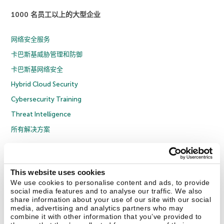
1000 名员工以上的大型企业
网络安全服务
卡巴斯基威胁管理和防御
卡巴斯基网络安全
Hybrid Cloud Security
Cybersecurity Training
Threat Intelligence
所有解决方案
© 2026 年 AO Kaspersky Lab 版权所有并保留所有权利。
隐私策略
反腐败政策
许可协议 B2C
许可协议 B2B
License Agreement B2B
This website uses cookies
京ICP备12053225号
京公网安备 11010102001169号
Cookies
We use cookies to personalise content and ads, to provide
social media features and to analyse our traffic. We also
share information about your use of our site with our social
联系我们
关于我们
合作伙伴
Blog
资源中心
新闻稿
media, advertising and analytics partners who may
combine it with other information that you’ve provided to