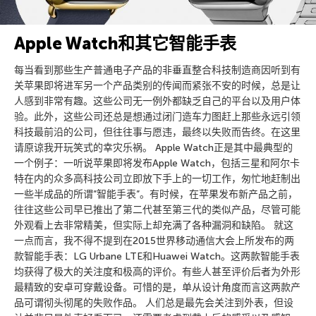
Apple Watch和其它智能手表
每当看到那些生产普通电子产品的非垂直整合科技制造商因听到有
关苹果即将进军另一个产品类别的传闻而紧张不安的时候，总是让
人感到非常有趣。这些公司无一例外都缺乏自己的平台以及用户体
验。此外，这些公司还总是想通过闭门造车力图赶上那些永远引领
科技最前沿的公司，但往往事与愿违，最终以失败而告终。在这里
请原谅我开玩笑式的幸灾乐祸。 Apple Watch正是其中最典型的
一个例子：一听说苹果即将发布Apple Watch，包括三星和阿尔卡
特在内的众多高科技公司立即放下手上的一切工作，匆忙地赶制出
一些半成品的所谓”智能手表”。有时候，在苹果发布新产品之前，
往往这些公司早已推出了第二代甚至第三代的类似产品，尽管可能
外观看上去非常精美，但实际上却充满了各种漏洞和缺陷。 就这
一点而言，我不得不提到在2015世界移动通信大会上所发布的两
款智能手表：LG Urbane LTE和Huawei Watch。这两款智能手表
均获得了极大的关注度和极高的评价。有些人甚至评价后者为外形
最精致的安卓可穿戴设备。可惜的是，单从设计角度而言这两款产
品可谓彻头彻尾的失败作品。 人们总是最先会关注到外表，但设