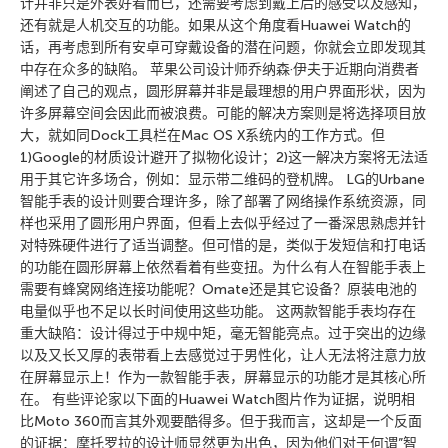
计并非只是外表好看而已，还需要考虑到戴上后的感受以及感知，
还有就是人机交互的功能。如果从这个角度看Huawei Watch的
话，再考虑到所有安卓可穿戴设备的潜在问题，你就会立即发现其
中存在众多的缺陷。 苹果公司设计师乔纳森·伊夫于近期向消费者
阐述了自己的观点，圆形屏幕并非是最理想的用户界面形状，因为
许多屏幕空间会因此而被浪费。可能的解决方案则是将选择项目放
大，就如同Dock工具栏在Mac OS X系统内的工作方式。但
1)Google的材质设计避开了拟物化设计；2)这一解决方案将无法适
用于其它许多场合，例如：显示带二维码的登机牌。 LG的Urbane
智能手表的设计则要合理许多，除了部署了网络操作系统资源，同
样也采用了圆形用户界面，但看上去似乎经过了一番深思熟虑并针
对特殊硬件进行了适当调整。但可惜的是，类似于发短信和打电话
的功能在圆形屏幕上依然看着有些变扭。为什么有人在智能手表上
需要有蜂窝网络连接功能呢？Omate还是其它设备？原装电池的
电量似乎也不足以长时间使用这些功能。 这两款智能手表均存在
重大缺陷：设计得过于中规中矩，毫无智能亮点。过于突出的边缘
以及又长又厚的表带看上去感觉过于男性化，让人无法将注意力放
在屏幕显示上！作为一款智能手表，屏幕显示的功能才是其核心所
在。 有些评论家以下面的Huawei Watch图片作为证据，说明相
比Moto 360而言其外观要酷得多。但于我而言，这却是一个反面
的证据：摩托罗拉的设计师显然更为出色，因为他们对于何谓”智