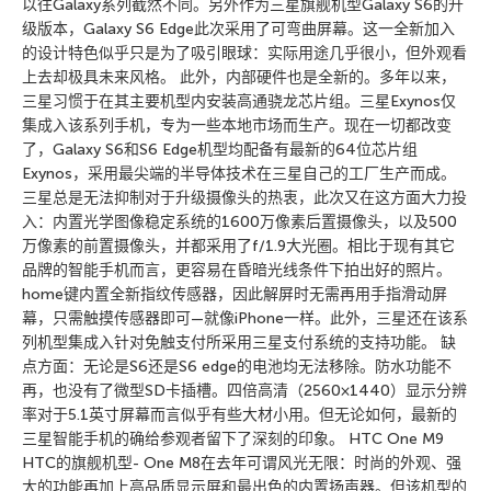
以往Galaxy系列截然不同。另外作为三星旗舰机型Galaxy S6的升
级版本，Galaxy S6 Edge此次采用了可弯曲屏幕。这一全新加入
的设计特色似乎只是为了吸引眼球：实际用途几乎很小，但外观看
上去却极具未来风格。 此外，内部硬件也是全新的。多年以来，
三星习惯于在其主要机型内安装高通骁龙芯片组。三星Exynos仅
集成入该系列手机，专为一些本地市场而生产。现在一切都改变
了，Galaxy S6和S6 Edge机型均配备有最新的64位芯片组
Exynos，采用最尖端的半导体技术在三星自己的工厂生产而成。
三星总是无法抑制对于升级摄像头的热衷，此次又在这方面大力投
入：内置光学图像稳定系统的1600万像素后置摄像头，以及500
万像素的前置摄像头，并都采用了f/1.9大光圈。相比于现有其它
品牌的智能手机而言，更容易在昏暗光线条件下拍出好的照片。
home键内置全新指纹传感器，因此解屏时无需再用手指滑动屏
幕，只需触摸传感器即可—就像iPhone一样。此外，三星还在该系
列机型集成入针对免触支付所采用三星支付系统的支持功能。 缺
点方面：无论是S6还是S6 edge的电池均无法移除。防水功能不
再，也没有了微型SD卡插槽。四倍高清（2560×1440）显示分辨
率对于5.1英寸屏幕而言似乎有些大材小用。但无论如何，最新的
三星智能手机的确给参观者留下了深刻的印象。 HTC One M9
HTC的旗舰机型- One M8在去年可谓风光无限：时尚的外观、强
大的功能再加上高品质显示屏和最出色的内置扬声器。但该机型的