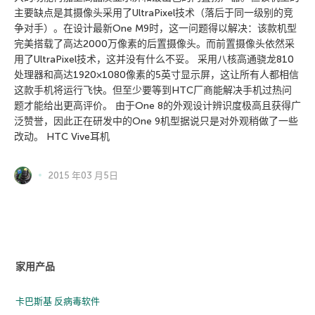
主要缺点是其摄像头采用了UltraPixel技术（落后于同一级别的竞
争对手）。在设计最新One M9时，这一问题得以解决：该款机型
完美搭载了高达2000万像素的后置摄像头。而前置摄像头依然采
用了UltraPixel技术，这并没有什么不妥。 采用八核高通骁龙810
处理器和高达1920×1080像素的5英寸显示屏，这让所有人都相信
这款手机将运行飞快。但至少要等到HTC厂商能解决手机过热问
题才能给出更高评价。 由于One 8的外观设计辨识度极高且获得广
泛赞誉，因此正在研发中的One 9机型据说只是对外观稍做了一些
改动。 HTC Vive耳机
2015 年03 月5日
家用产品
卡巴斯基 反病毒软件