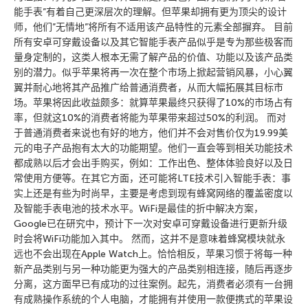
能手表”有着自己更深层次的理解。但苹果却拥有更为顶尖的设计
师，他们”无情地”将所有不适用该产品特性的元素全部摒弃。 目前
所有安卓可穿戴设备以及其它智能手表产品似乎是专为那些极客而
量身定制的，这类人根本无需了解产品的价值、功能以及该产品类
别的潜力。似乎苹果将再一次在整个市场上掀起营销风暴，小心翼
翼并耐心地将其产品推广给普通消费者，从而大幅拓展其目标市
场。苹果将因此收益颇多：就算苹果最终只获得了10%的市场占有
率，但就这10%的消费者将能为苹果带来超过50%的利润。 而对
于普通消费者来说也有好的地方，他们并不会对售价仅为19.99美
元的电子产品抱有太大的功能期望。他们一直会等到相关功能技术
都成熟以后才会出手购买，例如：工作出色、整体体验良好以及日
常使用方便等。在其它方面，还可能将LTE技术引入智能手表：事
实上还是有些为时尚早，主要是考虑到现有蜂窝网络的覆盖密度以
及智能手表电池的技术水平。WiFi是最佳的折中解决方案，
Google已在研究中，预计下一次对安卓可穿戴设备进行更新升级
时会将WiFi功能加入其中。 然而，这并不是意味着蜂窝模块就永
远也不会出现在Apple Watch上。恰恰相反，苹果习惯于将每一种
新产品类别与另一种功能更为强大的产品类别相连接，随后再逐步
分离，这方面早已有成功的过往案例。起先，消费者必须有一台拥
有成熟操作系统的个人电脑，才能拥有并使用一款便携式的苹果设