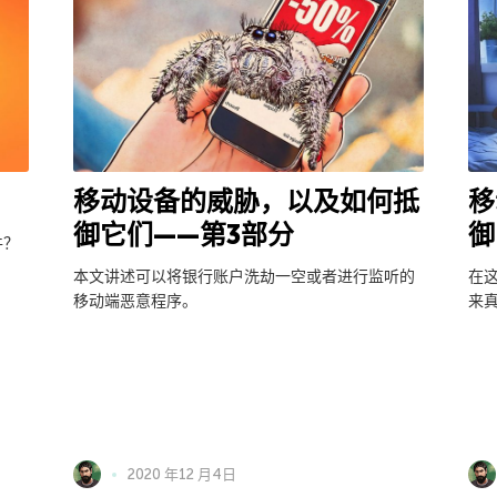
移动设备的威胁，以及如何抵
移
御它们——第3部分
御
件？
本文讲述可以将银行账户洗劫一空或者进行监听的
在
移动端恶意程序。
来
2020 年12 月4日