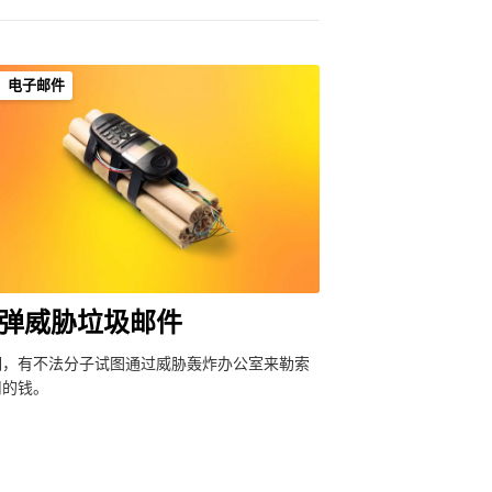
电子邮件
弹威胁垃圾邮件
期，有不法分子试图通过威胁轰炸办公室来勒索
司的钱。