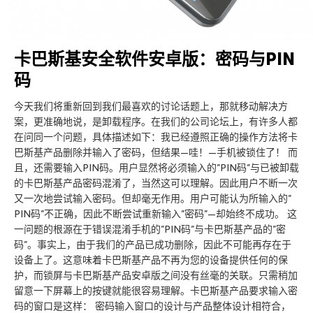
卡巴斯基安全软件安卓版：密码与PIN
码
今天我们将重新回到我们最喜欢的讨论话题上，那就移动解决方
案，更准确地说，是卸载程序。在我们的公司论坛上，有许多人都
在问同一个问题，具体描述如下：我已经遵照正确的操作方法将卡
巴斯基产品删除并输入了密码，但结果—哇！—手机被锁住了！ 而
且，还需要输入PIN码。用户显然将必须输入的”PIN码”与已被卸载
的卡巴斯基产品密码混淆了，当然这可以理解。因此用户不断一次
又一次地尝试输入密码。但却毫无作用。用户可能认为所输入的”
PIN码”不正确，因此不断尝试重新输入”密码”—却始终不成功。 这
一问题的根源在于错误混淆手机的”PIN码”与卡巴斯基产品的”密
码”。事实上，由于我们的产品已成功删除，因此不可能再存在于
设备上了。这意味着卡巴斯基产品不再为您的设备提供任何的保
护，而锁屏与卡巴斯基产品安卓版之间没有丝毫的关联。只需稍加
留意一下屏幕上的按键就能很容易理解。卡巴斯基产品要求输入密
码的窗口是这样： 密码输入窗口的设计与产品整体设计相符合，