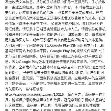
发送收费文本信息。从你的手机余额中扣除一定费用后，手机会收
到一条返回的信息，其中包含新的许可内容。 有时会发生在进行
支付时，此应用并未激活的情况 – 或者甚至无法完成支付。通常
是是因为您的方案不涵盖或无法接收或发送收费编号的文本。在这
种情况下算法无法正常工作。 如果发生这种情况，并且您已为许
可证付费，请联系卡巴斯基实验室技术支持人员。请提供你的手机
号和设备的IMEI来获取已付费的许可证。如果尚未付费，请试着使
用其他购买方法，或者联系运营商来启用包含短编号的文本通信。
人们常问的一个问题是为什么Google Play里的应用版本与卡巴斯
基实验室网站上的版本不同。Google Play中的安装文件实际上并
未与我们的网站同步。现在到我们的网站上购买应用似乎更加容
易，因为Google Play版本还可能要使用激活码来激活。但在不久
的将来，全新发布的产品版本将在应用商店和卡巴斯基实验室网站
同时提供。 卡巴斯基安全软件安卓版的重要功能 使用此产品时可
能会遇到一些问题，下面我将谈谈这些问题。应用架构中的主要概
念可能是密码。下面的链接中是知识库中的一篇文章，具体描述了
有关密码的一些详细信息：
http://support.kaspersky.com/10215。简而言之，密码是一种工
具，能够保护您的反病毒软件和数据，避免拿到你手机的人擅自访
问这些数据。 密码是一种工具，能够保护您的反病毒软件和数
据，避免拿到你手机的人擅自访问这些数据。 #安卓版#安全性 下