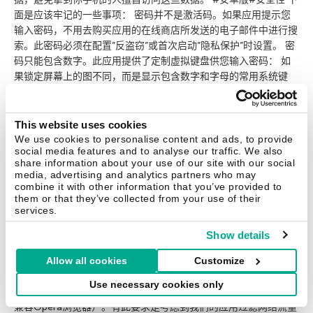
面是应该牢记的一些事项： 密码并不是激活码。如果应用提示您
输入密码，不用去购买应用的在线商店所发送的电子邮件中进行搜
索。此密码必须在配置”反盗窃”或首次启动”隐私保护”时设置。 密
码只能包含数字。此应用提供了定制虚拟键盘供您输入密码： 如
果锁定屏幕上的图不同，而是显示包含数字和字母的常用系统键
盘，则说明你的设备已被其他应用或系统本身阻止。请检查您可能
已配置的其他阻止规则。 密码只能通过”反盗窃”门户来恢复：
https://anti-theft.kaspersky.com。有关详情，请参阅特定的知识
This website uses cookies
库文章。请注意，恢复码并不是密码，虽然这两者都是只包含数
We use cookies to personalise content and ads, to provide
social media features and to analyse our traffic. We also
字。恢复码须借助系统键盘进行输入。 没有什么办法能阻止设备
share information about your use of our site with our social
设置硬重置。这意味着不管在手机上安装的哪种类型的软件解决方
media, advertising and analytics partners who may
案，设置都能回滚到出厂状态，硬重置通过按设备上的特定硬件按
combine it with other information that you’ve provided to
them or that they’ve collected from your use of their
钮来执行。此功能的优点是个人数据将被彻底擦除，擅自访问系统
services.
的人员无法获取这些信息。 除了硬重置外，没有别的方法能够绕
过密码；要恢复密码也只能采用上面提供的方法。如果手机丢失或
Show details
失窃，无人能访问您的数据。 另一个引起我们注意的问题是网络
Allow all cookies
Customize
过滤器与浏览器的兼容性。对于早于V4.2的安卓版本，卡巴斯基安
全软件安卓版唯一支持的浏览器是本机安卓浏览器。从V4.2开始，
Use necessary cookies only
产品支持Chrome和其他不使用自己代理服务器的浏览器（这将不
兼容Opera浏览器）。有此要求是考虑到我们的应用过滤网络流量