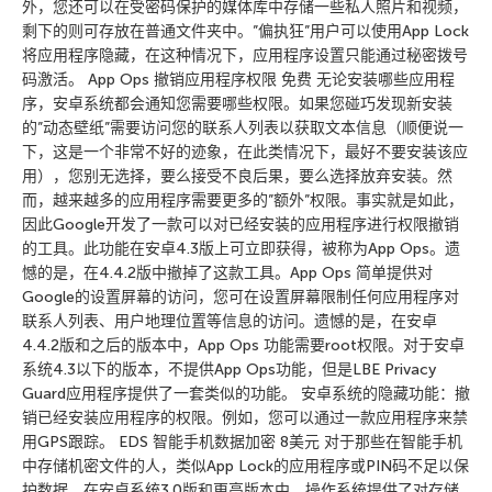
外，您还可以在受密码保护的媒体库中存储一些私人照片和视频，
剩下的则可存放在普通文件夹中。”偏执狂”用户可以使用App Lock
将应用程序隐藏，在这种情况下，应用程序设置只能通过秘密拨号
码激活。 App Ops 撤销应用程序权限 免费 无论安装哪些应用程
序，安卓系统都会通知您需要哪些权限。如果您碰巧发现新安装
的”动态壁纸”需要访问您的联系人列表以获取文本信息（顺便说一
下，这是一个非常不好的迹象，在此类情况下，最好不要安装该应
用），您别无选择，要么接受不良后果，要么选择放弃安装。然
而，越来越多的应用程序需要更多的”额外”权限。事实就是如此，
因此Google开发了一款可以对已经安装的应用程序进行权限撤销
的工具。此功能在安卓4.3版上可立即获得，被称为App Ops。遗
憾的是，在4.4.2版中撤掉了这款工具。App Ops 简单提供对
Google的设置屏幕的访问，您可在设置屏幕限制任何应用程序对
联系人列表、用户地理位置等信息的访问。遗憾的是，在安卓
4.4.2版和之后的版本中，App Ops 功能需要root权限。对于安卓
系统4.3以下的版本，不提供App Ops功能，但是LBE Privacy
Guard应用程序提供了一套类似的功能。 安卓系统的隐藏功能：撤
销已经安装应用程序的权限。例如，您可以通过一款应用程序来禁
用GPS跟踪。 EDS 智能手机数据加密 8美元 对于那些在智能手机
中存储机密文件的人，类似App Lock的应用程序或PIN码不足以保
护数据。在安卓系统3.0版和更高版本中，操作系统提供了对存储