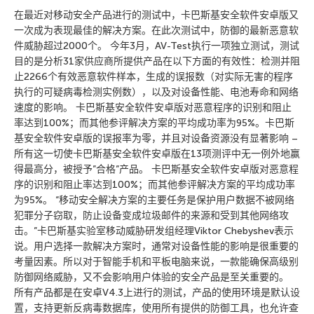
在最近对移动安全产品进行的测试中，卡巴斯基安全软件安卓版又
一次成为表现最佳的解决方案。在此次测试中，防御的最新恶意软
件威胁超过2000个。 今年3月，AV-Test执行一项独立测试，测试
目的是分析31家供应商所提供产品在以下方面的有效性：检测并阻
止2266个有效恶意软件样本，生成的误报数（对实际无害的程序
执行的可疑病毒检测实例数），以及对设备性能、电池寿命和网络
速度的影响。 卡巴斯基安全软件安卓版对恶意程序的识别和阻止
率达到100%；而其他参评解决方案的平均成功率为95%。卡巴斯
基安全软件安卓版的误报率为零，并且对设备资源没有显著影响 –
所有这一切使卡巴斯基安全软件安卓版在13项测评中无一例外地赢
得最高分，被授予”合格”产品。 卡巴斯基安全软件安卓版对恶意程
序的识别和阻止率达到100%；而其他参评解决方案的平均成功率
为95%。 “移动安全解决方案的主要任务是保护用户数据不被网络
犯罪分子窃取，防止设备变成垃圾邮件的来源和受到其他网络攻
击。”卡巴斯基实验室移动威胁研发组经理Viktor Chebyshev表示
说。用户选择一款解决方案时，通常对设备性能的影响是很重要的
考量因素。所以对于智能手机和平板电脑来说，一款能确保高级别
防御网络威胁，又不会影响用户体验的安全产品是至关重要的。
所有产品都是在安卓V4.3上进行的测试，产品的使用环境是默认设
置，支持更新反病毒数据库，使用所有提供的防御工具，也允许查