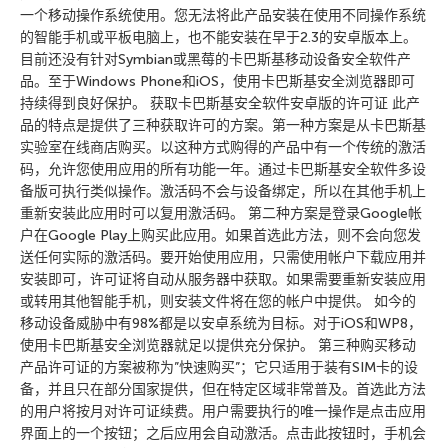
一个移动操作系统使用。您无法将此产品安装在使用不同操作系统
的智能手机或平板电脑上，也不能安装在早于2.3的安卓版本上。
目前还没有针对Symbian或黑莓的卡巴斯基移动设备安全软件产
品。至于Windows Phone和iOS，使用卡巴斯基安全浏览器即可
持续得到良好保护。 获取卡巴斯基安全软件安卓版的许可证 此产
品的特点是提供了三种获取许可的方案。第一种方案是从卡巴斯基
实验室在线商店购买。以这种方式购得的产品中有一个传统的激活
码，允许您使用应用的所有功能一年。通过卡巴斯基安全软件多设
备版可执行类似操作。激活码不会与设备绑定，所以在其他手机上
重新安装此应用时可以复用激活码。 第二种方案是登录Google帐
户在Google Play上购买此应用。如果首选此方法，则不会向您发
送任何实际的激活码。要开始使用应用，只需使用帐户下载应用并
安装即可，许可证将自动从服务器中获取。如果需要重新安装应用
或转用其他智能手机，则安装文件将在您的帐户中提供。 如今的
移动设备威胁中有98%都是以安卓系统为目标。对于iOS和WP8，
使用卡巴斯基安全浏览器就足以提供充分保护。 第三种购买移动
产品许可证的方案被称为”快速购买”；它只适用于装有SIM卡的设
备，并且只在部分国家提供，但在特定区域非常普及。首选此方法
的用户将按月对许可证续费。用户需要执行的唯一操作是点击应用
界面上的一个按钮；之后应用会自动激活。点击此按钮时，手机会