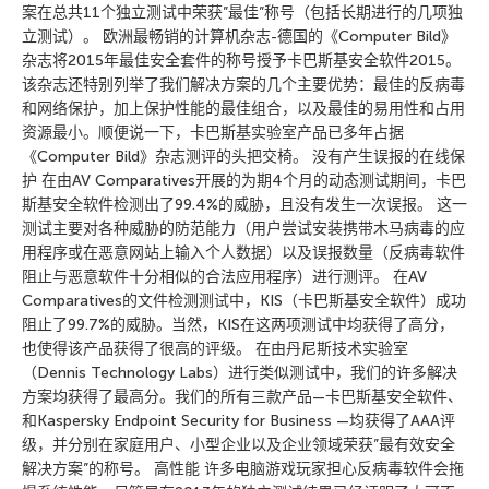
案在总共11个独立测试中荣获”最佳”称号（包括长期进行的几项独
立测试）。 欧洲最畅销的计算机杂志-德国的《Сomputer Bild》
杂志将2015年最佳安全套件的称号授予卡巴斯基安全软件2015。
该杂志还特别列举了我们解决方案的几个主要优势：最佳的反病毒
和网络保护，加上保护性能的最佳组合，以及最佳的易用性和占用
资源最小。顺便说一下，卡巴斯基实验室产品已多年占据
《Сomputer Bild》杂志测评的头把交椅。 没有产生误报的在线保
护 在由AV Comparatives开展的为期4个月的动态测试期间，卡巴
斯基安全软件检测出了99.4%的威胁，且没有发生一次误报。 这一
测试主要对各种威胁的防范能力（用户尝试安装携带木马病毒的应
用程序或在恶意网站上输入个人数据）以及误报数量（反病毒软件
阻止与恶意软件十分相似的合法应用程序）进行测评。 在AV
Comparatives的文件检测测试中，KIS（卡巴斯基安全软件）成功
阻止了99.7%的威胁。当然，KIS在这两项测试中均获得了高分，
也使得该产品获得了很高的评级。 在由丹尼斯技术实验室
（Dennis Technology Labs）进行类似测试中，我们的许多解决
方案均获得了最高分。我们的所有三款产品—卡巴斯基安全软件、
和Kaspersky Endpoint Security for Business —均获得了AAA评
级，并分别在家庭用户、小型企业以及企业领域荣获”最有效安全
解决方案”的称号。 高性能 许多电脑游戏玩家担心反病毒软件会拖