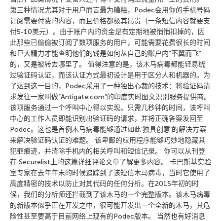
第三种情况尤其对于用户而言最为糟糕，Podec会用你的手机号码
订阅需要付费的内容，而且价格都极其昂贵（一条短信内容就要支
付5-10美元）。由于账户内的资金是有定期地被悄悄扣掉的，因
此那些已偷偷被订阅了数项服务的用户，可能需要花费很长的时间
和巨大精力才能查明他们的钱是如何从自己的账户内”不翼而飞”
的，又是被转去哪里了。 值得注意的是，该木马病毒都能轻易绕
过验证码认证，而该认证方式最初设计是用于区分人和机器的。为
了达到这一目的，Podec采用了一种独出心裁的技术：将验证码请
求发往一家叫做”Antigate.com”的印度实时图文识别服务提供商。
该项服务通过一个呼叫中心得以实现。只需几秒钟的时间，该呼叫
中心的工作人员即能识别出验证码的请求，并将正确答案发回至
Podec。这也是首例木马病毒能够通过如此’独具创意’的解决方案
来解决验证码认证的难题。 该卑鄙的应用程序能够巧妙地隐藏其
犯罪痕迹，并清除手机内的相关呼叫和短信记录。 你可以从刊登
在 Securelist上的这篇详细评论文章了解更多内容。 卡巴斯基实验
室专家在去年年末的时候追踪到了该短信木马病毒，当时它使用了
高度精密的技术以防止对其代码的任何分析。在2015年初的时
候，我们的分析师还拦截到了该木马的一个完整版本。该木马病毒
的新版本似乎正在开发之中，很可能开发出一个全新的木马，其危
险性甚至要高于目前网络上现有的Podec版本。 当然也有好消息