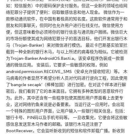
如：短信服务）中的密码保护支付服务。但这一全新的领域也给网
络犯罪分子提供了便利：窃取敏感信息和他人现金。 微信作为一
款移动通讯软件，在中国有着极高的知名度。这款软件通常用于和
朋友和同事聊天，但同时也允许用户进行在线支付。微信使用方
便，但这意味着你必须将你的银行信息与通讯账户捆绑。微信巨大
的市场份额使其成为网络犯罪分子的首选目标，他们开发出银行木
马（Trojan-Banker）来对微信进行模仿。 最近卡巴斯基实验室拦
截到一种全新的银行木马，与以上所述的病毒极为相似。它被检测
为Trojan-Banker.AndroidOS.Basti.a。该安卓程序伪装成一款普
通的微信应用。 安装后，它要求一些敏感的权限，例如
android.permission.RECEIVE_SMS（安卓允许接收短讯）等。 木
马病毒的作者显然不希望分析人员对代码进行逆向工程，因此使用
了’bangcle secapk’（棒棒加固）进行加密。在对这个样本进行解
密后，我们看到了它的本来面目。它拥有多种类型的恶意软件行
为。此外，其中还含有一些程序包使其图形用户界面看上去更专
业，这对网络钓鱼来说是必备要素。 当运行这一应用时，会出现
一个特殊的图形用户界面，让用户输入一些银行相关信息，包括：
银行卡号、PIN码以及手机号码等。 一旦收集完，它便会将这些敏
感信息发送至木马作者的邮箱。该银行木马还注册了
BootReceiver。它会监听新收到的短信和软件卸载广播。新收到