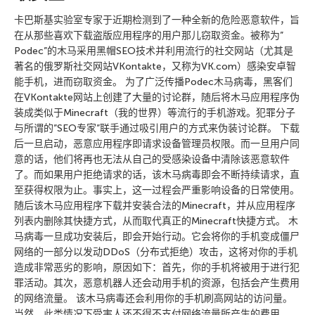
卡巴斯基实验室专家于近期检测到了一种全新的危险恶意软件，旨
在从那些喜欢下载盗版应用程序的用户那儿窃取资金。被称为”
Podec”的木马采用黑帽SEO技术并利用流行的社交网站（尤其是
著名的俄罗斯社交网站VKontakte，又称为VK.com）感染安卓智
能手机，进而窃取资金。 为了广泛传播Podec木马病毒，黑客们
在VKontakte网站上创建了大量的讨论群，随后将木马应用程序伪
装成类似于Minecraft（我的世界）等流行的手机游戏。犯罪分子
与所谓的”SEO专家”联手通过吸引用户的方式来伪装讨论群。 下载
后一旦启动，恶意应用程序即请求设备管理员权限。而一旦用户同
意的话，他们将再也无法从自己的受感染设备中清除该恶意软件
了。而如果用户拒绝请求的话，该木马病毒即会不断持续请求，直
至获得权限为止。事实上，这一过程会严重影响设备的日常使用。
随后该木马应用程序下载并安装合法的Minecraft，并从应用程序
列表内删除其快捷方式，从而取代真正的Minecraft快捷方式。 木
马病毒一旦成功安装后，即会开始行动。它会将你的手机变成僵尸
网络的一部分以发动DDoS（分布式拒绝）攻击，这将对你的手机
造成非常恶劣的影响，原因如下：首先，你的手机将被用于进行犯
罪活动。其次，恶意机器人还会动用手机的资源，包括会产生费用
的网络流量。 该木马病毒还会利用你的手机刷高网站的访问量。
当然，此类情况下受害人还不得不支付网络流量所产生的费用。