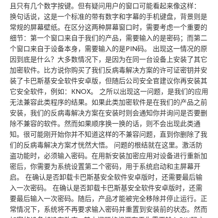
且只有几个数字按键。但有疑问用户的窗口可能看起来像这样：
换句话说，这是一个标准的带有数字和字幕的手机键盘，背景则是
常规的屏幕壁纸。在区分这两种屏幕窗口时，需要考虑一个重要的
细节：第一个窗口来自于我们的产品，需要输入的是密码；而第二
个窗口来自于设备本身，需要输入的是PIN码。 出现这一情况的原
因到底是什么？大多数情况下，是因为在同一台设备上安装了其它
加密软件。比方说你购买了我们反病毒解决方案的许可证密钥并安
装了卡巴斯基安全软件安卓版，但随后公司安全官建议你再安装其
它安全软件，例如：KNOX。 之所以出现这一问题，是我们的应用
无法兼容此类程序的结果。如果此类加密软件是在我们的产品之前
安装，我们的反病毒解决方案在安装时则会通知你并询问是否要删
除不兼容的软件。然而如果顺序换一换的话，则不会出现此类通
知。很可能刚开始你并不知道这样的不兼容问题，直到你删除了我
们的反病毒解决方案才恍然大悟。 问题的根结就在这里。激活防
盗功能时，必须输入密码。在用新安装加密应用对设备进行重新加
密后，你需要为系统设置第二个密码，用于系统启动和主屏幕开
启。 在确认是否卸载卡巴斯基安全软件安卓版时，还需要最后输
入一次密码。 在确认是否卸载卡巴斯基安全软件安卓版时，还需
要最后输入一次密码。随后，产品才能被完全移除并停止运行。正
常情况下，系统将不再要求输入密码并重置到安装前的状态。然而