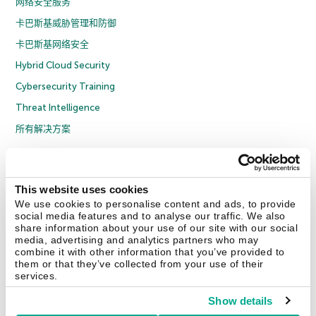
网络安全服务
卡巴斯基威胁管理和防御
卡巴斯基网络安全
Hybrid Cloud Security
Cybersecurity Training
Threat Intelligence
所有解决方案
© 2026 年 AO Kaspersky Lab 版权所有并保留所有权利。
隐私策略
反腐败政策
许可协议 B2C
许可协议 B2B
License Agreement B2B
This website uses cookies
京ICP备12053225号
京公网安备 11010102001169号
Cookies
We use cookies to personalise content and ads, to provide
social media features and to analyse our traffic. We also
share information about your use of our site with our social
联系我们
关于我们
合作伙伴
Blog
资源中心
新闻稿
media, advertising and analytics partners who may
combine it with other information that you’ve provided to
them or that they’ve collected from your use of their
Securelist
Eugene Personal Blog
services.
Show details