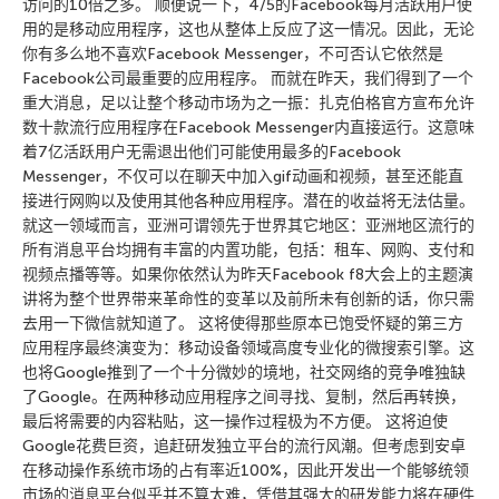
访问的10倍之多。 顺便说一下，4/5的Facebook每月活跃用户使
用的是移动应用程序，这也从整体上反应了这一情况。因此，无论
你有多么地不喜欢Facebook Messenger，不可否认它依然是
Facebook公司最重要的应用程序。 而就在昨天，我们得到了一个
重大消息，足以让整个移动市场为之一振：扎克伯格官方宣布允许
数十款流行应用程序在Facebook Messenger内直接运行。这意味
着7亿活跃用户无需退出他们可能使用最多的Facebook
Messenger，不仅可以在聊天中加入gif动画和视频，甚至还能直
接进行网购以及使用其他各种应用程序。潜在的收益将无法估量。
就这一领域而言，亚洲可谓领先于世界其它地区：亚洲地区流行的
所有消息平台均拥有丰富的内置功能，包括：租车、网购、支付和
视频点播等等。如果你依然认为昨天Facebook f8大会上的主题演
讲将为整个世界带来革命性的变革以及前所未有创新的话，你只需
去用一下微信就知道了。 这将使得那些原本已饱受怀疑的第三方
应用程序最终演变为：移动设备领域高度专业化的微搜索引擎。这
也将Google推到了一个十分微妙的境地，社交网络的竞争唯独缺
了Google。在两种移动应用程序之间寻找、复制，然后再转换，
最后将需要的内容粘贴，这一操作过程极为不方便。 这将迫使
Google花费巨资，追赶研发独立平台的流行风潮。但考虑到安卓
在移动操作系统市场的占有率近100%，因此开发出一个能够统领
市场的消息平台似乎并不算太难，凭借其强大的研发能力将在硬件