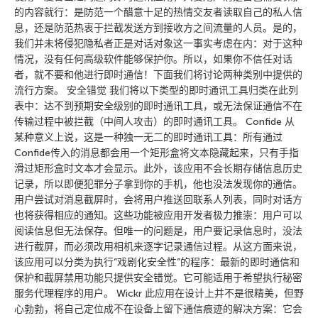
的内容就行：是防范一个醋意十足的热情交友者读取自己的私人信
息，还是防范热衷于拦截发送方到接收方之间流量的人员。是的，
我们并未将侵犯隐私者正是对话对象这一事实考虑在内：对于这种
情况，没有任何高级软件能够保护你。所以，如果你不信任对话
者，就不要和他进行即时通信！下面我们将讨论两种类别中提供的
流行方案。 安全错觉 我们将以下类型的即时通讯工具归类在此列
表中：达不到预期安全级别的即时通讯工具，或无法保证通信不在
传输过程中被拦截（中间人攻击）的即时通讯工具。 Confide 从
某种意义上说，这是一种独一无二的即时通讯工具：所有通过
Confide传入的消息都会用一个矩形盒将文本隐藏起来，只有手指
滑过矩形盒时文本才会显示。此外，该应用不会长期存储信息历史
记录，所以即便犯罪分子拿到你的手机，他也没法发现你的通信。
用户尝试对消息截屏时，会将用户推送回联系人列表，同时对话方
也将获得相应的通知。这些功能被应用开发者极力推崇：用户可以
阅读信息但无法保存。但唯一的问题是，用户要记录信息时，没法
进行截屏，而必须改用相机来逐字记录通信过程。从这方面来说，
该应用可以分类为执行”戏剧化安全性”的程序：最新的即时通信和
保护和截屏禁用功能只提供安全错觉。它可能适用于希望执行秘密
服务代理程序的用户。 Wickr 此应用在设计上并不是很精美，但野
心勃勃，将自己定位成不在设备上留下通信痕迹的解决方案：它会