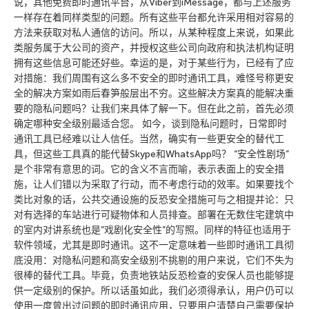
说，其他免费即时通讯平台，从Viber到iMessage，都与上述服务
一样存在着同样类型的问题。所有这些平台都允许采用相对容易的
方法来获取对私人通信的访问。所以，从某种程度上来说，如果此
类服务属于大公司的资产，并授权这些公司向政府和执法机构证明
拥有这些信息可能还好些。幸运的是，对于某些行为，已经有了应
对措施：我们周围有这么多不安全的即时通讯工具，难怪号称更安
全的解决方案如雨后春笋般层出不穷。这些解决方案真的能解决重
要的隐私问题吗？让我们来具体了解一下。但在此之前，首先必须
确定哪种安全级别最适合您。 如今，谈到隐私问题时，日常即时
通讯工具已经难以让人信任。当然，确实有一些更安全的替代工
具，但这些工具真的能代替Skype和WhatsApp吗？ “安全性剧场”
是个非常有意思的词。它的含义不言而喻，表示表面上的安全措
施，让人们错以为采取了行动，而不考虑行动的效率。如果要找个
类比对象的话，公共交通设施的反恐安全措施可与之相提并论：只
对有选择的车站进行可疑物体和人员排查。部署在无数住宅建筑中
的室内对讲系统也是”戏剧化安全性”的写照。同样的特征也适用于
软件领域，尤其是即时通讯。这不一定意味着一些即时通讯工具彻
底没用：对隐私问题和高安全级别不挑剔的用户来说，它们不失为
很棒的替代工具。毕竟，负责地铁站反恐检查的安保人员也能够提
供一定级别的保护。所以话虽如此，我们必须得承认，用户仍可以
使用一度曾出过问题的即时通讯应用，只要用户清楚自己需要保护