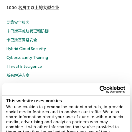
1000 名员工以上的大型企业
网络安全服务
卡巴斯基威胁管理和防御
卡巴斯基网络安全
Hybrid Cloud Security
Cybersecurity Training
Threat Intelligence
所有解决方案
© 2026 年 AO Kaspersky Lab 版权所有并保留所有权利。
隐私策略
反腐败政策
许可协议 B2C
许可协议 B2B
License Agreement B2B
This website uses cookies
京ICP备12053225号
京公网安备 11010102001169号
Cookies
We use cookies to personalise content and ads, to provide
social media features and to analyse our traffic. We also
share information about your use of our site with our social
联系我们
关于我们
合作伙伴
Blog
资源中心
新闻稿
media, advertising and analytics partners who may
combine it with other information that you’ve provided to
them or that they’ve collected from your use of their