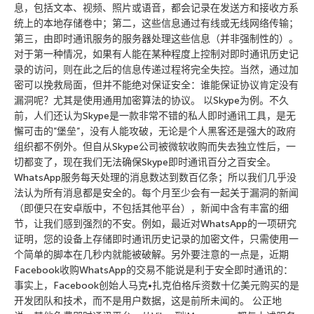
息，包括文本、视频、照片或语音，都会记录在发送方和接收方系
统上的本地存储卷中；第二，这些信息通过有线或无线网络传输；
第三，由即时通讯服务的服务器处理这些信息（并非强制性的）。
对于第一种情况，如果有人能在某种程度上控制对即时通讯历史记
录的访问，则在此之后的信息传递过程将完全失控。当然，通过加
密可以挽救局面，但并不能绝对保证安全：谁能保证协议肯定没有
漏洞呢？尤其是使用通用加密算法的协议。 以Skype为例。不久
前，人们还认为Skype是一款非常不错的私人即时通讯工具，是无
懈可击的”堡垒”，没有人能攻破，无论是个人黑客还是强大的政府
组织都不例外。但自从Skype公司被微软收购而失去独立性后，一
切都变了，现在我们无法确保Skype即时通讯百分之百安全。
WhatsApp服务每天处理的消息数达到数百亿条；所以我们几乎没
法认为所有消息都是安全的。每个月至少会有一起关于漏洞的新闻
（即便只在安卓版中，不包括其他平台），新闻中含有丰富的细
节，让我们感到强烈的不安。例如，最近对WhatsApp的一项研究
证明，您的设备上存储即时通讯历史记录的加密文件，只需使用一
个简单的脚本在几秒内就能被破解。另外要注意的一点是，近期
Facebook收购WhatsApp的交易不能说是利于安全即时通讯的：
事实上，Facebook创始人马克•扎克伯格斥资数十亿美元购买的是
开发团队和技术，而不是用户数据，这是前所未闻的。 公正地