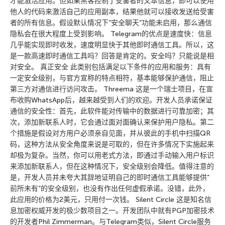
才能激活应用。但如果黑客控制了受害者的文本信息，即可以使用
他人的代码来激活自己的应用副本，结果他就可以接收发送给受害
者的所有信息。假设默认情况下”安全聊天”功能未启用，那么通信
隐私会在很大程度上受到影响。 Telegram的优点是速度快：信息
几乎能实现即时收发，速度明显快于其他即时通信工具。所以，这
是一款高速即时通信工具吗？回答是肯定的。安全吗？只能说是相
对安全。 真正安全 此类别包括满足以下条件的应用和服务：具有
一定安全级别，与官方宣称的特点相符，基本能够保护通信，阻止
第三方对通信进行访问攻击。 Threema 这是一个瑞士项目，在宣
布收购WhatsApp后，越来越受到人们的欢迎。开发人员承诺保证
通信的安全性：首先，此软件能对传输中的数据进行可靠加密；其
次，添加新联系人时，它会通过面对面确认来保护用户隐私。第二
个措施是假设对方用户必须亲自见面，并从彼此的手机中扫描QR
码，这种方法从安全角度来说是可取的，但在许多情况下实施起来
却极为复杂。当然，你可以用老式方法，即通过手动输入用户标识
来添加新联系人，但在这种情况下，安全级别会降低。值得注意的
是，开发人员并未夸大其辞地证明自己的即时通信工具能够提供”
前所未有”的安全级别，也没有作出任何虚假承诺。没错，此外，
此应用的价格为2美元，只用付一次钱。 Silent Circle 这是知名信
息加密权威开发的极少数项目之一。开发团队中就有PGP加密技术
的开发者Phil Zimmerman。与Telegram类似，Silent Circle服务