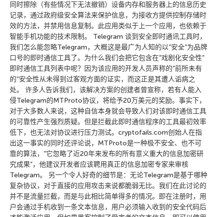
同时擦除（有些情况下无法撤销）设备内存和服务器上的信息历史
记录，通过政府级安全算法来保护信息，为接收方提供控制存储时
效的方法，并禁用信息复制。此应用类似于上一个应用，也依赖于
智能手机功能的技术限制。 Telegram 谈到安全即时通讯工具时，
我们怎么能忽略Telegram，大概这是最广为人知的以”安全”为品牌
口号的即时通信工具了。为什么我们会把它包含在”戏剧化安全性”
即时通信工具列表中呢？因为该应用的开发人员声称的”前所未有
的”安全性从未得到过客观方面的证实，而这正是其遭人诟病之
处。 许多人告诉我们，该解决方案的创建者曾宣称，若有人能入
侵Telegram的MTProto协议，将给予20万美元的奖励。事实下，
对于大多数人来说，这种自信本身就会导致人们对该即时通信工具
的可靠性产生强烈质疑。但是拦截此即时通信程序的工具最初效率
低下，也无法对协议进行压力测试。cryptofails.com创始人在指
出这一事实的同时还评论说，MTProto是一种极不安全、也不可
靠的算法，”它忽略了近20年来发布的所有意义重大的信息加密研
究成果”，他建议开发者应该聘用真正的信息加密专家来审核
Telegram。 另一个令人好奇的细节是：无论Telegram是基于哪种
复杂协议，对于直接的应用攻击来说都脆弱无比。我们在此讨论的
并不是流量拦截，而是与此相比简单得多的情况。即在注册时，用
户会通过手机收到一条文本信息，用户必须输入收到的安全代码后