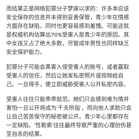
而结果正是网络犯罪分子梦寐以求的：许多本应该
安全保存的信息并未得到妥善保管，青少年在情感
方面存在缺陷，同时也更容易感到羞愧。可能这就
是权威机构估算出70%受害人是青少年的原因。其
中女孩又占了绝大多数，尽管成年男性也同样缺乏
安全保护能力。
犯罪分子可能会黑客入侵受害人的账号，或者赢取
受害人的信任，然后让她发私密照片或视频给自
己。一旦得手，便立即威胁受害人公开私密内容。
受害人往往只能乖乖就范。她们只会感到难为情并
害怕一旦公开将成为’千夫所指’，而向他人求助只会
让自己苦苦保守的秘密被公开。青少年心里都存在
一定缺陷。’性勒索’往往最终导致严重的心理创伤甚
至自杀的结果。