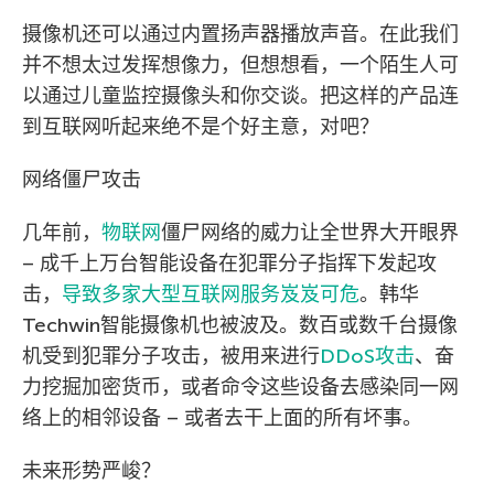
摄像机还可以通过内置扬声器播放声音。在此我们
并不想太过发挥想像力，但想想看，一个陌生人可
以通过儿童监控摄像头和你交谈。把这样的产品连
到互联网听起来绝不是个好主意，对吧？
网络僵尸攻击
几年前，
物联网
僵尸网络的威力让全世界大开眼界
– 成千上万台智能设备在犯罪分子指挥下发起攻
击，
导致多家大型互联网服务岌岌可危
。韩华
Techwin智能摄像机也被波及。数百或数千台摄像
机受到犯罪分子攻击，被用来进行
DDoS攻击
、奋
力挖掘加密货币，或者命令这些设备去感染同一网
络上的相邻设备 – 或者去干上面的所有坏事。
未来形势严峻？