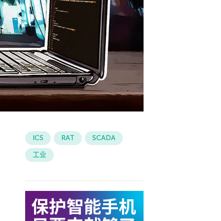
ICS
RAT
SCADA
工业