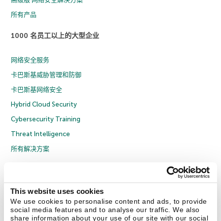
所有产品
1000 名员工以上的大型企业
网络安全服务
卡巴斯基威胁管理和防御
卡巴斯基网络安全
Hybrid Cloud Security
Cybersecurity Training
Threat Intelligence
所有解决方案
© 2026 年 AO Kaspersky Lab 版权所有并保留所有权利。
隐私策略
反腐败政策
许可协议 B2C
许可协议 B2B
License Agreement B2B
This website uses cookies
京ICP备12053225号
京公网安备 11010102001169号
Cookies
We use cookies to personalise content and ads, to provide
social media features and to analyse our traffic. We also
share information about your use of our site with our social
联系我们
关于我们
合作伙伴
Blog
资源中心
新闻稿