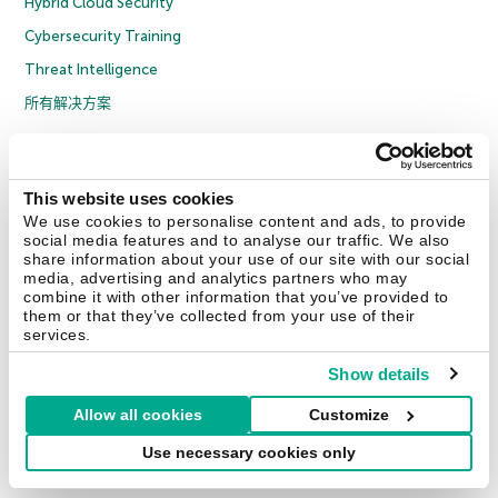
Hybrid Cloud Security
Cybersecurity Training
Threat Intelligence
所有解决方案
© 2026 年 AO Kaspersky Lab 版权所有并保留所有权利。
隐私策略
反腐败政策
许可协议 B2C
许可协议 B2B
License Agreement B2B
This website uses cookies
京ICP备12053225号
京公网安备 11010102001169号
Cookies
We use cookies to personalise content and ads, to provide
social media features and to analyse our traffic. We also
share information about your use of our site with our social
联系我们
关于我们
合作伙伴
Blog
资源中心
新闻稿
media, advertising and analytics partners who may
combine it with other information that you’ve provided to
them or that they’ve collected from your use of their
Securelist
Eugene Personal Blog
services.
Show details
Allow all cookies
Customize
中国 (China)
Use necessary cookies only