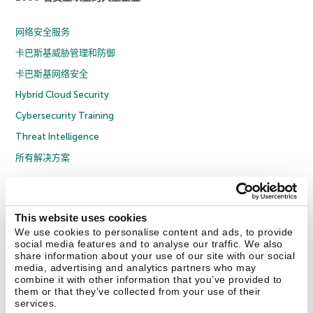
网络安全服务
卡巴斯基威胁管理和防御
卡巴斯基网络安全
Hybrid Cloud Security
Cybersecurity Training
Threat Intelligence
所有解决方案
© 2026 年 AO Kaspersky Lab 版权所有并保留所有权利。
隐私策略
反腐败政策
许可协议 B2C
许可协议 B2B
License Agreement B2B
This website uses cookies
京ICP备12053225号
京公网安备 11010102001169号
Cookies
We use cookies to personalise content and ads, to provide
social media features and to analyse our traffic. We also
share information about your use of our site with our social
联系我们
关于我们
合作伙伴
Blog
资源中心
新闻稿
media, advertising and analytics partners who may
combine it with other information that you’ve provided to
them or that they’ve collected from your use of their
Securelist
Eugene Personal Blog
services.