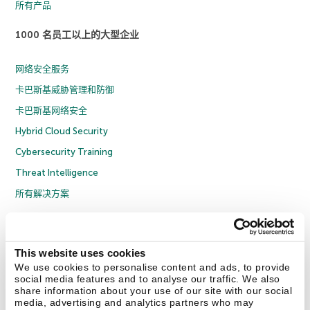
所有产品
1000 名员工以上的大型企业
网络安全服务
卡巴斯基威胁管理和防御
卡巴斯基网络安全
Hybrid Cloud Security
Cybersecurity Training
Threat Intelligence
所有解决方案
© 2026 年 AO Kaspersky Lab 版权所有并保留所有权利。
隐私策略
反腐败政策
许可协议 B2C
许可协议 B2B
License Agreement B2B
This website uses cookies
京ICP备12053225号
京公网安备 11010102001169号
Cookies
We use cookies to personalise content and ads, to provide
social media features and to analyse our traffic. We also
share information about your use of our site with our social
联系我们
关于我们
合作伙伴
Blog
资源中心
新闻稿
media, advertising and analytics partners who may