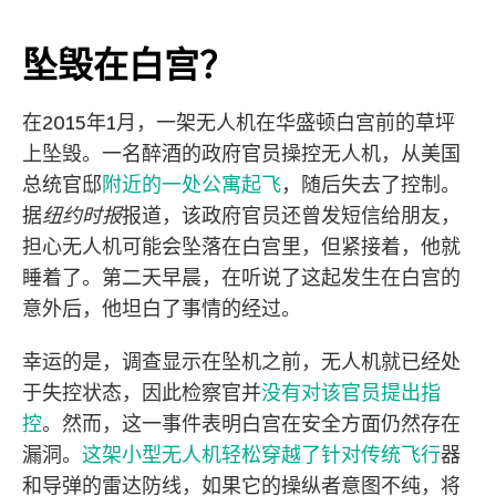
坠毁在白宫？
在2015年1月，一架无人机在华盛顿白宫前的草坪
上坠毁。一名醉酒的政府官员操控无人机，从美国
总统官邸
附近的一处公寓起飞
，随后失去了控制。
据
纽约时报
报道，该政府官员还曾发短信给朋友，
担心无人机可能会坠落在白宫里，但紧接着，他就
睡着了。第二天早晨，在听说了这起发生在白宫的
意外后，他坦白了事情的经过。
幸运的是，调查显示在坠机之前，无人机就已经处
于失控状态，因此检察官并
没有对该官员提出指
控
。然而，这一事件表明白宫在安全方面仍然存在
漏洞。
这架小型无人机轻松穿越了针对传统飞行
器
和导弹的雷达防线，如果它的操纵者意图不纯，将