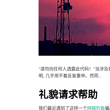
“请勿向任何人透露此代码！”当涉及
明, 几乎用不着反复重申。然而…
礼貌请求帮助
我们最近遇到了这样一个
网络钓鱼
骗