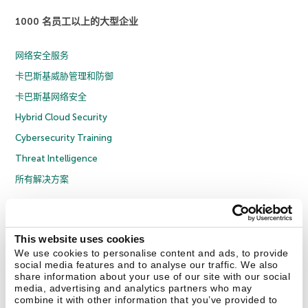
1000 名员工以上的大型企业
网络安全服务
卡巴斯基威胁管理和防御
卡巴斯基网络安全
Hybrid Cloud Security
Cybersecurity Training
Threat Intelligence
所有解决方案
© 2026 年 AO Kaspersky Lab 版权所有并保留所有权利。
隐私策略
反腐败政策
许可协议 B2C
许可协议 B2B
License Agreement B2B
This website uses cookies
京ICP备12053225号
京公网安备 11010102001169号
Cookies
We use cookies to personalise content and ads, to provide
social media features and to analyse our traffic. We also
share information about your use of our site with our social
联系我们
关于我们
合作伙伴
Blog
资源中心
新闻稿
media, advertising and analytics partners who may
combine it with other information that you’ve provided to